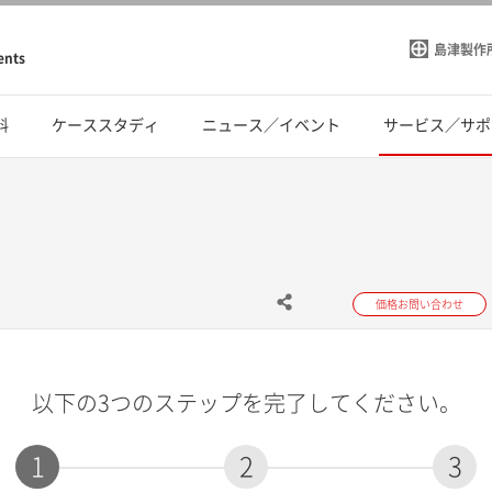
島津製作
ents
料
ケーススタディ
ニュース／イベント
サービス／サポ
価格お問い合わせ
以下の3つのステップを完了してください。
1
2
3