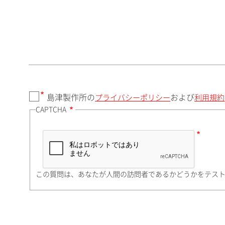
郵便番号（勤務先）
都道府県（勤務先）
島津製作所の
および
プライバシーポリシー
利用規約
CAPTCHA
市（勤務先）
町名・番地（勤務先）
この質問は、あなたが人間の訪問者であるかどうかをテス