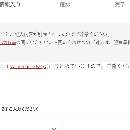
現
情報入力
確認
完了
在
:
ますと、記入内容が削除されますのでご注意ください。
の間にいただいたお問い合わせへのご対応は、翌営業
始休暇等
、(
)にまとめていますので、ご覧くだ
Maintenance FAQs
、必ずご入力ください
)