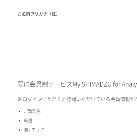
お名前フリガナ（姓）
お名前フリガナ（名）
E-mailアドレス（半角
英数）
既に会員制サービスMy SHIMADZU for An
※ログインいただくと登録いただいている会員情報が
ご勤務先
国 / エリア
職種
国 / エリア