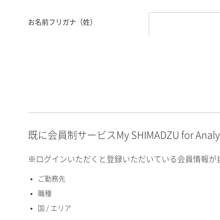
お名前フリガナ（姓）
お名前フリガナ（名）
E-mailアドレス（半角
英数）
既に会員制サービスMy SHIMADZU for An
※ログインいただくと登録いただいている会員情報が
ご勤務先
国 / エリア
職種
国 / エリア