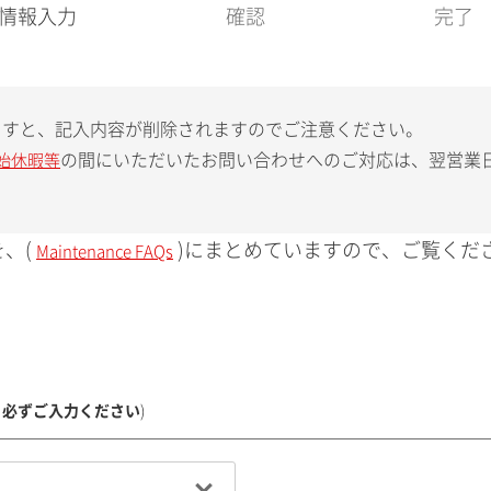
現
情報入力
確認
完了
在
:
ますと、記入内容が削除されますのでご注意ください。
の間にいただいたお問い合わせへのご対応は、翌営業
始休暇等
、(
)にまとめていますので、ご覧くだ
Maintenance FAQs
、必ずご入力ください
)