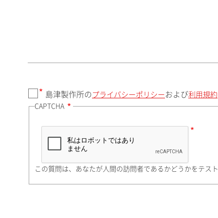
郵便番号（勤務先）
都道府県（勤務先）
島津製作所の
および
プライバシーポリシー
利用規約
CAPTCHA
市（勤務先）
町名・番地（勤務先）
この質問は、あなたが人間の訪問者であるかどうかをテス