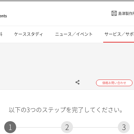
島津製作
ents
料
ケーススタディ
ニュース／イベント
サービス／サポ
価格お問い合わせ
以下の3つのステップを完了してください。
1
2
3