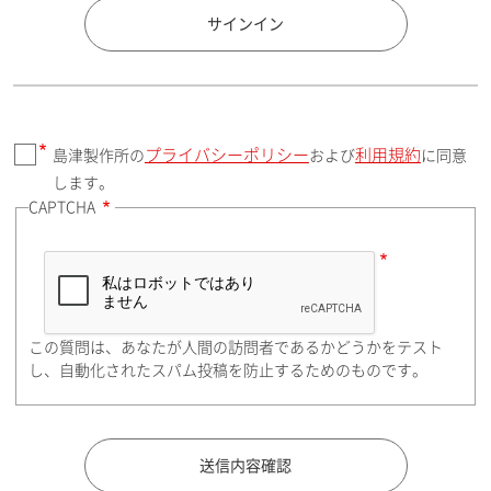
国 / エリア
サインイン
プライバシーポリシー
利用規約
島津製作所の
および
に同意
郵便番号（勤務先）
します。
CAPTCHA
住所検索
この質問は、あなたが人間の訪問者であるかどうかをテスト
都道府県（勤務先）
し、自動化されたスパム投稿を防止するためのものです。