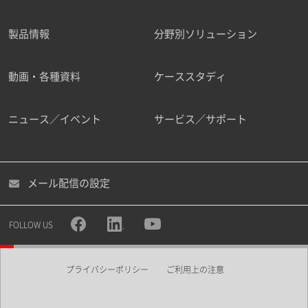
製品情報
分野別ソリューション
ご勤務先
動画・各種資料
ケーススタディ
ニュース／イベント
サービス／サポート
職種
メール配信の設定
所属部署
FOLLOW US
プライバシーポリシー
ご利用上の注意
業界