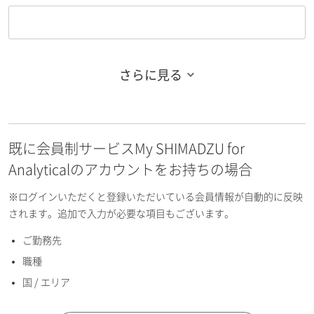
さらに見る
お名前フリガナ（姓）
既に会員制サービスMy SHIMADZU for
お名前フリガナ（名）
Analyticalのアカウントをお持ちの場合
※ログインいただくと登録いただいている会員情報が自動的に反映
されます。追加で入力が必要な項目もございます。
ご勤務先
E-mailアドレス（半角英数）
職種
国 / エリア