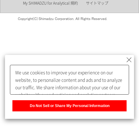
My SHIMADZU for Analytical 規約
サイトマップ
会員制サービスMySHIMADZU
for Analyticalへの登録をおすす
めします。
We use cookies to improve your experience on our
My SHIMADZU for Analyticalへ登録いただくと、技術情報や
website, to personalize content and ads and to analyze
取扱説明書・Webinarなどの閲覧ができます。
our traffic. We share information about your use of our
website with our advertising and analytics partners,
また、個人情報を再入力することなくお問合せができるよ
who may combine it with other information that you
うになります。
Do Not Sell or Share My Personal Information
have provided to them or that they have collected from
your use of their services. You have the right to opt-out
登録された個人情報は、当社のプライバシーポリシーに記
of our sharing information about you with our partners.
載された目的のために使用されることがあります。
Please click [Do Not Sell or Share My Personal