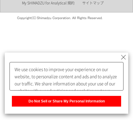
My SHIMADZU for Analytical 規約
サイトマップ
会員制サービスMySHIMADZU
for Analyticalへの登録をおすす
めします。
We use cookies to improve your experience on our
My SHIMADZU for Analyticalへ登録いただくと、技術情報や
website, to personalize content and ads and to analyze
取扱説明書・Webinarなどの閲覧ができます。
our traffic. We share information about your use of our
website with our advertising and analytics partners,
また、個人情報を再入力することなくお問合せができるよ
who may combine it with other information that you
うになります。
Do Not Sell or Share My Personal Information
have provided to them or that they have collected from
your use of their services. You have the right to opt-out
登録された個人情報は、当社のプライバシーポリシーに記
of our sharing information about you with our partners.
載された目的のために使用されることがあります。
Please click [Do Not Sell or Share My Personal