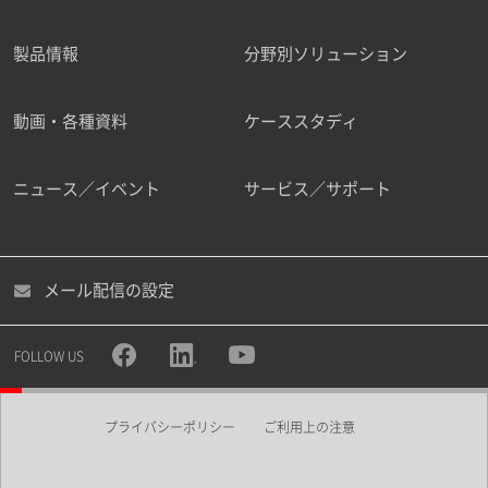
製品情報
分野別ソリューション
ご勤務先
動画・各種資料
ケーススタディ
ニュース／イベント
サービス／サポート
職種
メール配信の設定
所属部署
FOLLOW US
プライバシーポリシー
ご利用上の注意
業界