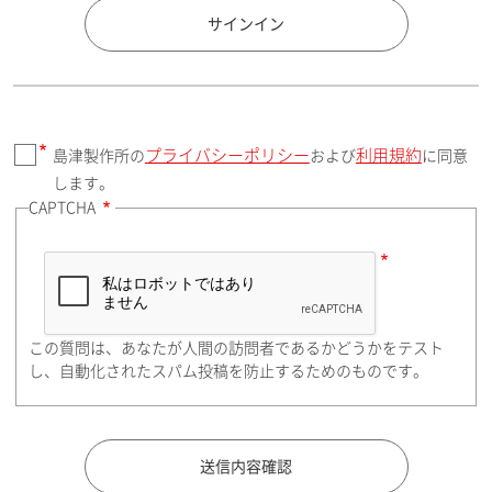
国 / エリア
サインイン
プライバシーポリシー
利用規約
島津製作所の
および
に同意
郵便番号（勤務先）
します。
CAPTCHA
住所検索
この質問は、あなたが人間の訪問者であるかどうかをテスト
都道府県（勤務先）
し、自動化されたスパム投稿を防止するためのものです。