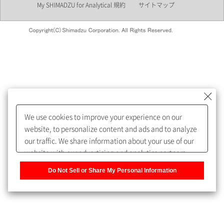
My SHIMADZU for Analytical 規約
サイトマップ
会員制サービスMySHIMADZU
for Analyticalへの登録をおすす
めします。
We use cookies to improve your experience on our
My SHIMADZU for Analyticalへ登録いただくと、技術情報や
website, to personalize content and ads and to analyze
取扱説明書・Webinarなどの閲覧ができます。
our traffic. We share information about your use of our
website with our advertising and analytics partners,
また、個人情報を再入力することなくお問合せができるよ
who may combine it with other information that you
うになります。
Do Not Sell or Share My Personal Information
have provided to them or that they have collected from
your use of their services. You have the right to opt-out
登録された個人情報は、当社のプライバシーポリシーに記
of our sharing information about you with our partners.
載された目的のために使用されることがあります。
Please click [Do Not Sell or Share My Personal