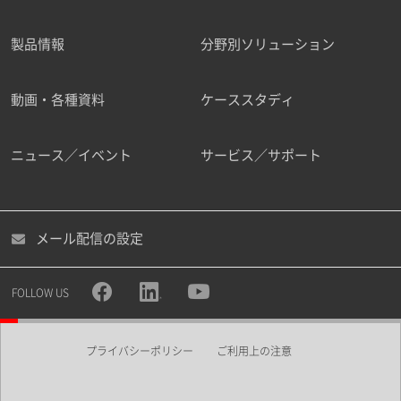
製品情報
分野別ソリューション
ご勤務先
動画・各種資料
ケーススタディ
ニュース／イベント
サービス／サポート
職種
メール配信の設定
所属部署
FOLLOW US
プライバシーポリシー
ご利用上の注意
業界