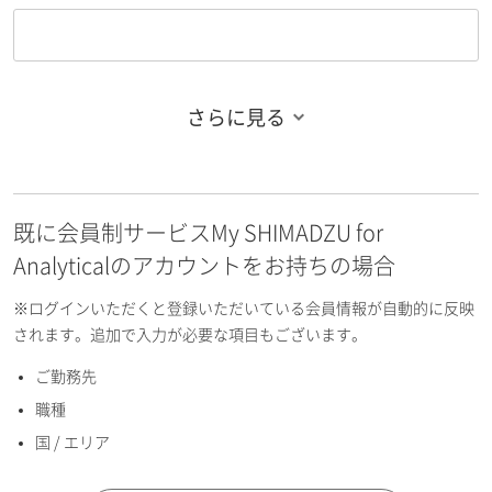
さらに見る
お名前フリガナ（姓）
既に会員制サービスMy SHIMADZU for
お名前フリガナ（名）
Analyticalのアカウントをお持ちの場合
※ログインいただくと登録いただいている会員情報が自動的に反映
されます。追加で入力が必要な項目もございます。
ご勤務先
E-mailアドレス（半角英数）
職種
国 / エリア