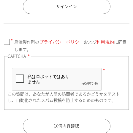
国 / エリア
サインイン
プライバシーポリシー
利用規約
島津製作所の
および
に同意
郵便番号（勤務先）
します。
CAPTCHA
住所検索
この質問は、あなたが人間の訪問者であるかどうかをテスト
都道府県（勤務先）
し、自動化されたスパム投稿を防止するためのものです。