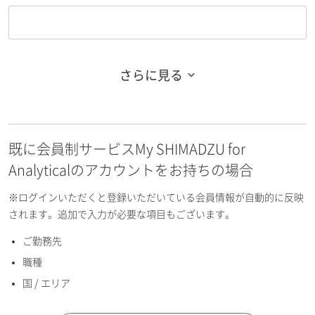
さらに見る
お名前フリガナ（姓）
既に会員制サービスMy SHIMADZU for
お名前フリガナ（名）
Analyticalのアカウントをお持ちの場合
※ログインいただくと登録いただいている会員情報が自動的に反映
されます。追加で入力が必要な項目もございます。
ご勤務先
E-mailアドレス（半角英数）
職種
国 / エリア