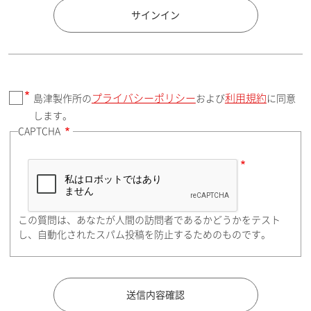
国 / エリア
サインイン
プライバシーポリシー
利用規約
島津製作所の
および
に同意
郵便番号（勤務先）
します。
CAPTCHA
住所検索
この質問は、あなたが人間の訪問者であるかどうかをテスト
都道府県（勤務先）
し、自動化されたスパム投稿を防止するためのものです。