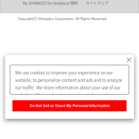
My SHIMADZU for Analytical 規約
サイトマップ
会員制サービスMySHIMADZU
for Analyticalへの登録をおすす
めします。
We use cookies to improve your experience on our
My SHIMADZU for Analyticalへ登録いただくと、技術情報や
website, to personalize content and ads and to analyze
取扱説明書・Webinarなどの閲覧ができます。
our traffic. We share information about your use of our
website with our advertising and analytics partners,
また、個人情報を再入力することなくお問合せができるよ
who may combine it with other information that you
うになります。
Do Not Sell or Share My Personal Information
have provided to them or that they have collected from
your use of their services. You have the right to opt-out
登録された個人情報は、当社のプライバシーポリシーに記
of our sharing information about you with our partners.
載された目的のために使用されることがあります。
Please click [Do Not Sell or Share My Personal