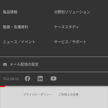
製品情報
分野別ソリューション
ご勤務先
動画・各種資料
ケーススタディ
ニュース／イベント
サービス／サポート
職種
メール配信の設定
所属部署
FOLLOW US
プライバシーポリシー
ご利用上の注意
業界