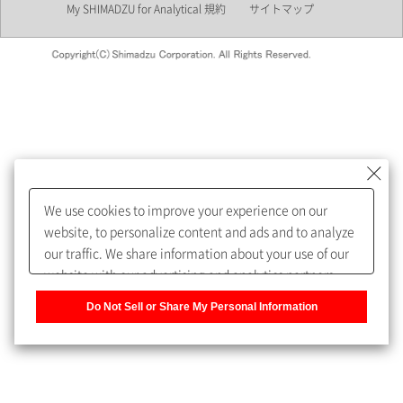
My SHIMADZU for Analytical 規約
サイトマップ
会員制サービスMySHIMADZU
for Analyticalへの登録をおすす
めします。
We use cookies to improve your experience on our
My SHIMADZU for Analyticalへ登録いただくと、技術情報や
website, to personalize content and ads and to analyze
取扱説明書・Webinarなどの閲覧ができます。
our traffic. We share information about your use of our
website with our advertising and analytics partners,
また、個人情報を再入力することなくお問合せができるよ
who may combine it with other information that you
うになります。
Do Not Sell or Share My Personal Information
have provided to them or that they have collected from
your use of their services. You have the right to opt-out
登録された個人情報は、当社のプライバシーポリシーに記
of our sharing information about you with our partners.
載された目的のために使用されることがあります。
Please click [Do Not Sell or Share My Personal