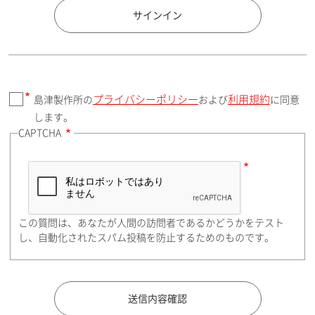
国 / エリア
サインイン
プライバシーポリシー
利用規約
島津製作所の
および
に同意
郵便番号（勤務先）
します。
CAPTCHA
住所検索
この質問は、あなたが人間の訪問者であるかどうかをテスト
都道府県（勤務先）
し、自動化されたスパム投稿を防止するためのものです。