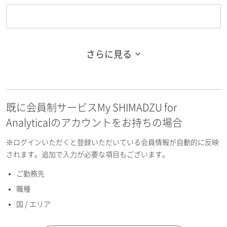
さらに見る
お名前フリガナ（姓）
既に会員制サービスMy SHIMADZU for
お名前フリガナ（名）
Analyticalのアカウントをお持ちの場合
※ログインいただくと登録いただいている会員情報が自動的に反映
されます。追加で入力が必要な項目もございます。
ご勤務先
E-mailアドレス（半角英数）
職種
国 / エリア