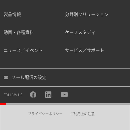
製品情報
分野別ソリューション
ご勤務先
動画・各種資料
ケーススタディ
ニュース／イベント
サービス／サポート
職種
メール配信の設定
所属部署
FOLLOW US
プライバシーポリシー
ご利用上の注意
業界