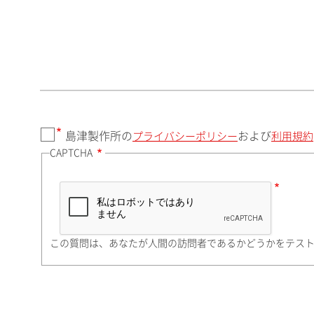
郵便番号（勤務先）
都道府県（勤務先）
島津製作所の
および
プライバシーポリシー
利用規約
CAPTCHA
市（勤務先）
町名・番地（勤務先）
この質問は、あなたが人間の訪問者であるかどうかをテス