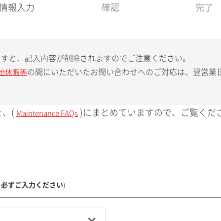
現
情報入力
確認
完了
在
:
ますと、記入内容が削除されますのでご注意ください。
の間にいただいたお問い合わせへのご対応は、翌営業
始休暇等
、(
)にまとめていますので、ご覧くだ
Maintenance FAQs
、必ずご入力ください
)