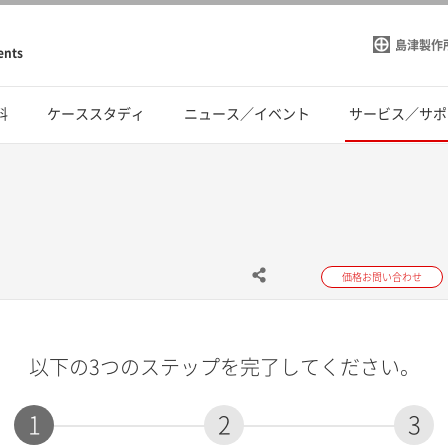
島津製作
ents
料
ケーススタディ
ニュース／イベント
サービス／サポ
価格お問い合わせ
以下の3つのステップを完了してください。
1
2
3