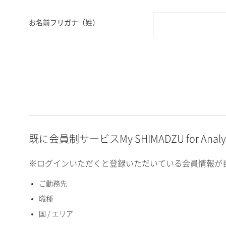
お名前フリガナ（姓）
お名前フリガナ（名）
E-mailアドレス（半角
英数）
既に会員制サービスMy SHIMADZU for An
※ログインいただくと登録いただいている会員情報が
ご勤務先
国 / エリア
職種
国 / エリア