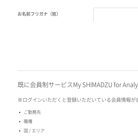
お名前フリガナ（姓）
お名前フリガナ（名）
E-mailアドレス（半角
英数）
既に会員制サービスMy SHIMADZU for An
※ログインいただくと登録いただいている会員情報が
ご勤務先
国 / エリア
職種
国 / エリア