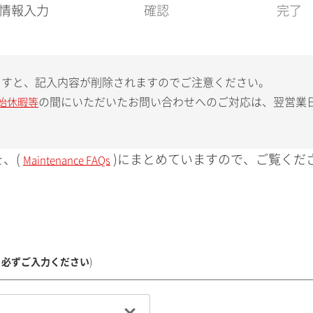
現
情報入力
確認
完了
在
:
ますと、記入内容が削除されますのでご注意ください。
の間にいただいたお問い合わせへのご対応は、翌営業
始休暇等
、(
)にまとめていますので、ご覧くだ
Maintenance FAQs
、必ずご入力ください
)