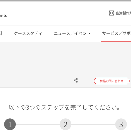
島津製作
ents
料
ケーススタディ
ニュース／イベント
サービス／サポ
価格お問い合わせ
以下の3つのステップを完了してください。
1
2
3