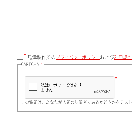
郵便番号（勤務先）
都道府県（勤務先）
島津製作所の
および
プライバシーポリシー
利用規約
CAPTCHA
市（勤務先）
町名・番地（勤務先）
この質問は、あなたが人間の訪問者であるかどうかをテス