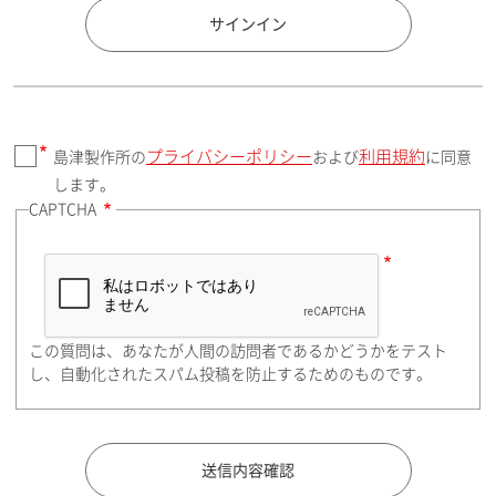
国 / エリア
サインイン
プライバシーポリシー
利用規約
島津製作所の
および
に同意
郵便番号（勤務先）
します。
CAPTCHA
住所検索
この質問は、あなたが人間の訪問者であるかどうかをテスト
都道府県（勤務先）
し、自動化されたスパム投稿を防止するためのものです。