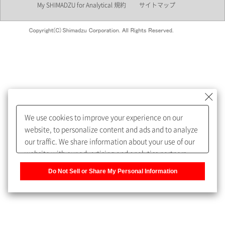
My SHIMADZU for Analytical 規約
サイトマップ
会員制サービスMySHIMADZU
for Analyticalへの登録をおすす
めします。
We use cookies to improve your experience on our
My SHIMADZU for Analyticalへ登録いただくと、技術情報や
website, to personalize content and ads and to analyze
取扱説明書・Webinarなどの閲覧ができます。
our traffic. We share information about your use of our
website with our advertising and analytics partners,
また、個人情報を再入力することなくお問合せができるよ
who may combine it with other information that you
うになります。
Do Not Sell or Share My Personal Information
have provided to them or that they have collected from
your use of their services. You have the right to opt-out
登録された個人情報は、当社のプライバシーポリシーに記
of our sharing information about you with our partners.
載された目的のために使用されることがあります。
Please click [Do Not Sell or Share My Personal