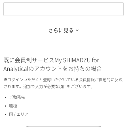
さらに見る
お名前フリガナ（姓）
既に会員制サービスMy SHIMADZU for
お名前フリガナ（名）
Analyticalのアカウントをお持ちの場合
※ログインいただくと登録いただいている会員情報が自動的に反映
されます。追加で入力が必要な項目もございます。
ご勤務先
E-mailアドレス（半角英数）
職種
国 / エリア