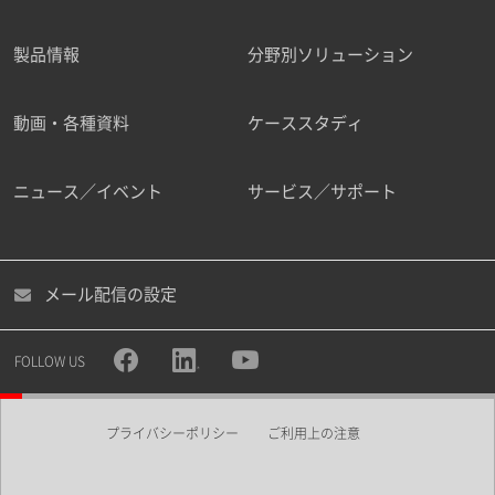
製品情報
分野別ソリューション
ご勤務先
動画・各種資料
ケーススタディ
ニュース／イベント
サービス／サポート
職種
メール配信の設定
所属部署
FOLLOW US
プライバシーポリシー
ご利用上の注意
業界