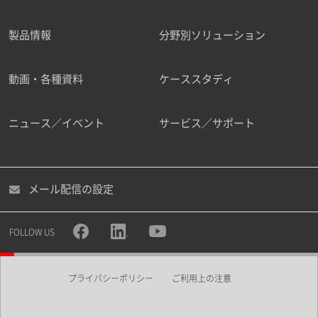
製品情報
分野別ソリューション
ご勤務先
動画・各種資料
ケーススタディ
ニュース／イベント
サービス／サポート
職種
メール配信の設定
所属部署
FOLLOW US
プライバシーポリシー
ご利用上の注意
業界