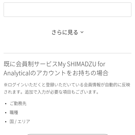
さらに見る
お名前フリガナ（姓）
既に会員制サービスMy SHIMADZU for
お名前フリガナ（名）
Analyticalのアカウントをお持ちの場合
※ログインいただくと登録いただいている会員情報が自動的に反映
されます。追加で入力が必要な項目もございます。
ご勤務先
E-mailアドレス（半角英数）
職種
国 / エリア