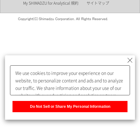
My SHIMADZU for Analytical 規約
サイトマップ
会員制サービスMySHIMADZU
for Analyticalへの登録をおすす
めします。
We use cookies to improve your experience on our
My SHIMADZU for Analyticalへ登録いただくと、技術情報や
website, to personalize content and ads and to analyze
取扱説明書・Webinarなどの閲覧ができます。
our traffic. We share information about your use of our
website with our advertising and analytics partners,
また、個人情報を再入力することなくお問合せができるよ
who may combine it with other information that you
うになります。
Do Not Sell or Share My Personal Information
have provided to them or that they have collected from
your use of their services. You have the right to opt-out
登録された個人情報は、当社のプライバシーポリシーに記
of our sharing information about you with our partners.
載された目的のために使用されることがあります。
Please click [Do Not Sell or Share My Personal