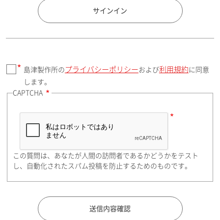
国 / エリア
サインイン
プライバシーポリシー
利用規約
島津製作所の
および
に同意
郵便番号（勤務先）
します。
CAPTCHA
住所検索
この質問は、あなたが人間の訪問者であるかどうかをテスト
都道府県（勤務先）
し、自動化されたスパム投稿を防止するためのものです。