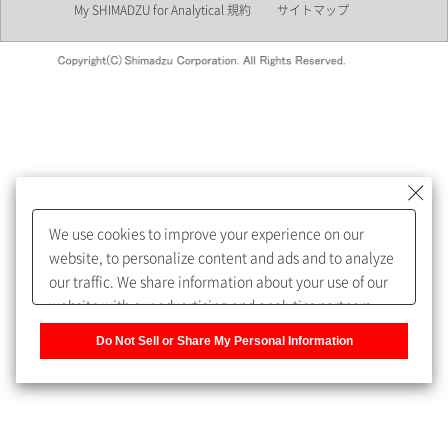
My SHIMADZU for Analytical 規約
サイトマップ
会員制サービスMySHIMADZU
for Analyticalへの登録をおすす
めします。
We use cookies to improve your experience on our
My SHIMADZU for Analyticalへ登録いただくと、技術情報や
website, to personalize content and ads and to analyze
取扱説明書・Webinarなどの閲覧ができます。
our traffic. We share information about your use of our
website with our advertising and analytics partners,
また、個人情報を再入力することなくお問合せができるよ
who may combine it with other information that you
うになります。
Do Not Sell or Share My Personal Information
have provided to them or that they have collected from
your use of their services. You have the right to opt-out
登録された個人情報は、当社のプライバシーポリシーに記
of our sharing information about you with our partners.
載された目的のために使用されることがあります。
Please click [Do Not Sell or Share My Personal