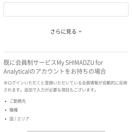
さらに見る
お名前フリガナ（姓）
既に会員制サービスMy SHIMADZU for
お名前フリガナ（名）
Analyticalのアカウントをお持ちの場合
※ログインいただくと登録いただいている会員情報が自動的に反映
されます。追加で入力が必要な項目もございます。
ご勤務先
E-mailアドレス（半角英数）
職種
国 / エリア