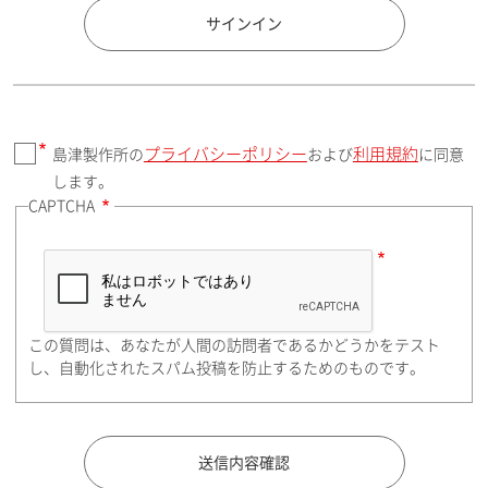
国 / エリア
サインイン
プライバシーポリシー
利用規約
島津製作所の
および
に同意
郵便番号（勤務先）
します。
CAPTCHA
住所検索
この質問は、あなたが人間の訪問者であるかどうかをテスト
都道府県（勤務先）
し、自動化されたスパム投稿を防止するためのものです。