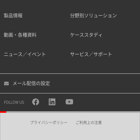
製品情報
分野別ソリューション
ご勤務先
動画・各種資料
ケーススタディ
ニュース／イベント
サービス／サポート
職種
メール配信の設定
所属部署
FOLLOW US
プライバシーポリシー
ご利用上の注意
業界