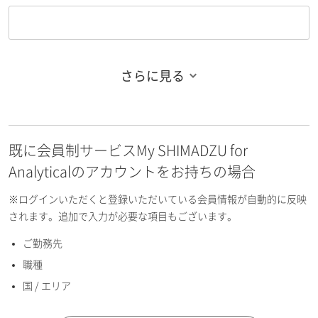
さらに見る
お名前フリガナ（姓）
既に会員制サービスMy SHIMADZU for
お名前フリガナ（名）
Analyticalのアカウントをお持ちの場合
※ログインいただくと登録いただいている会員情報が自動的に反映
されます。追加で入力が必要な項目もございます。
ご勤務先
E-mailアドレス（半角英数）
職種
国 / エリア