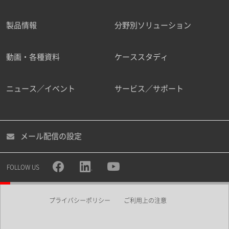
製品情報
分野別ソリューション
ご勤務先
動画・各種資料
ケーススタディ
ニュース／イベント
サービス／サポート
職種
メール配信の設定
所属部署
FOLLOW US
プライバシーポリシー
ご利用上の注意
業界