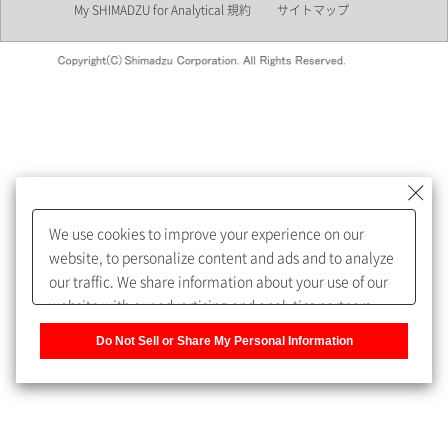
My SHIMADZU for Analytical 規約
サイトマップ
会員制サービスMySHIMADZU
for Analyticalへの登録をおすす
めします。
We use cookies to improve your experience on our
My SHIMADZU for Analyticalへ登録いただくと、技術情報や
website, to personalize content and ads and to analyze
取扱説明書・Webinarなどの閲覧ができます。
our traffic. We share information about your use of our
website with our advertising and analytics partners,
また、個人情報を再入力することなくお問合せができるよ
who may combine it with other information that you
うになります。
Do Not Sell or Share My Personal Information
have provided to them or that they have collected from
your use of their services. You have the right to opt-out
登録された個人情報は、当社のプライバシーポリシーに記
of our sharing information about you with our partners.
載された目的のために使用されることがあります。
Please click [Do Not Sell or Share My Personal