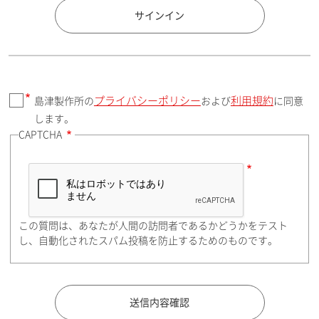
国 / エリア
サインイン
プライバシーポリシー
利用規約
島津製作所の
および
に同意
郵便番号（勤務先）
します。
CAPTCHA
住所検索
この質問は、あなたが人間の訪問者であるかどうかをテスト
都道府県（勤務先）
し、自動化されたスパム投稿を防止するためのものです。