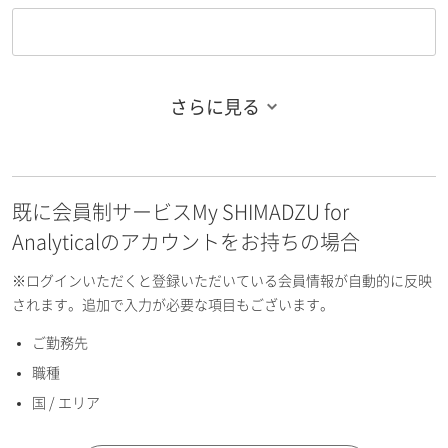
さらに見る
お名前フリガナ（姓）
既に会員制サービスMy SHIMADZU for
お名前フリガナ（名）
Analyticalのアカウントをお持ちの場合
※ログインいただくと登録いただいている会員情報が自動的に反映
されます。追加で入力が必要な項目もございます。
ご勤務先
E-mailアドレス（半角英数）
職種
国 / エリア