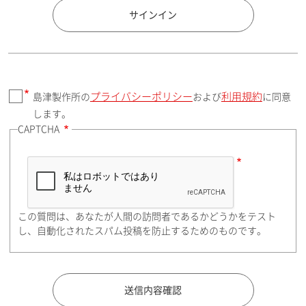
国 / エリア
サインイン
プライバシーポリシー
利用規約
島津製作所の
および
に同意
郵便番号（勤務先）
します。
CAPTCHA
住所検索
この質問は、あなたが人間の訪問者であるかどうかをテスト
都道府県（勤務先）
し、自動化されたスパム投稿を防止するためのものです。