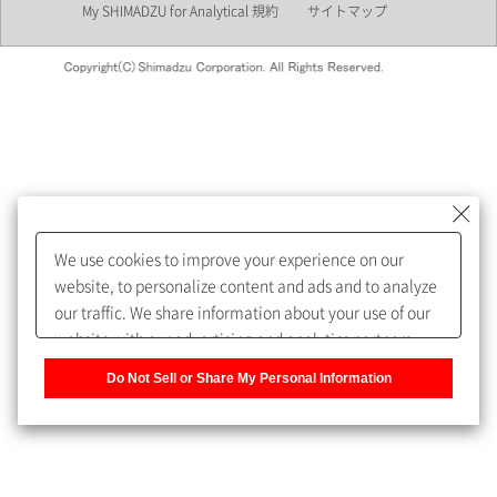
My SHIMADZU for Analytical 規約
サイトマップ
会員制サービスMySHIMADZU
for Analyticalへの登録をおすす
めします。
We use cookies to improve your experience on our
My SHIMADZU for Analyticalへ登録いただくと、技術情報や
website, to personalize content and ads and to analyze
取扱説明書・Webinarなどの閲覧ができます。
our traffic. We share information about your use of our
website with our advertising and analytics partners,
また、個人情報を再入力することなくお問合せができるよ
who may combine it with other information that you
うになります。
Do Not Sell or Share My Personal Information
have provided to them or that they have collected from
your use of their services. You have the right to opt-out
登録された個人情報は、当社のプライバシーポリシーに記
of our sharing information about you with our partners.
載された目的のために使用されることがあります。
Please click [Do Not Sell or Share My Personal