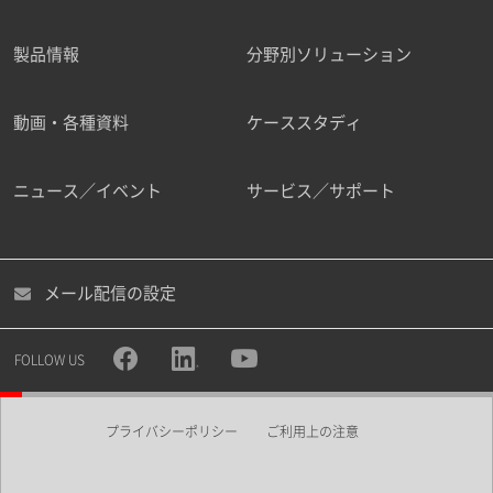
製品情報
分野別ソリューション
ご勤務先
動画・各種資料
ケーススタディ
ニュース／イベント
サービス／サポート
職種
メール配信の設定
所属部署
FOLLOW US
プライバシーポリシー
ご利用上の注意
業界