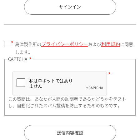
国 / エリア
サインイン
プライバシーポリシー
利用規約
島津製作所の
および
に同意
郵便番号（勤務先）
します。
CAPTCHA
住所検索
この質問は、あなたが人間の訪問者であるかどうかをテスト
都道府県（勤務先）
し、自動化されたスパム投稿を防止するためのものです。