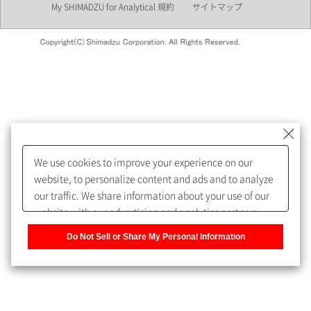
My SHIMADZU for Analytical 規約
サイトマップ
会員制サービスMySHIMADZU
for Analyticalへの登録をおすす
めします。
We use cookies to improve your experience on our
My SHIMADZU for Analyticalへ登録いただくと、技術情報や
website, to personalize content and ads and to analyze
取扱説明書・Webinarなどの閲覧ができます。
our traffic. We share information about your use of our
website with our advertising and analytics partners,
また、個人情報を再入力することなくお問合せができるよ
who may combine it with other information that you
うになります。
Do Not Sell or Share My Personal Information
have provided to them or that they have collected from
your use of their services. You have the right to opt-out
登録された個人情報は、当社のプライバシーポリシーに記
of our sharing information about you with our partners.
載された目的のために使用されることがあります。
Please click [Do Not Sell or Share My Personal