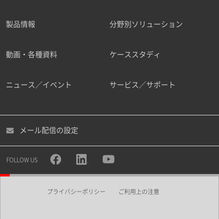
製品情報
分野別ソリューション
ご勤務先
動画・各種資料
ケーススタディ
ニュース／イベント
サービス／サポート
職種
メール配信の設定
所属部署
FOLLOW US
プライバシーポリシー
ご利用上の注意
業界