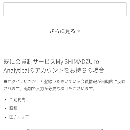
さらに見る
お名前フリガナ（姓）
既に会員制サービスMy SHIMADZU for
お名前フリガナ（名）
Analyticalのアカウントをお持ちの場合
※ログインいただくと登録いただいている会員情報が自動的に反映
されます。追加で入力が必要な項目もございます。
ご勤務先
E-mailアドレス（半角英数）
職種
国 / エリア