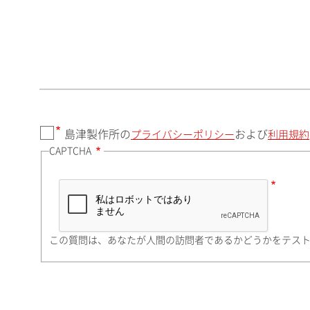
郵便番号（勤務先）
都道府県（勤務先）
島津製作所の
および
プライバシーポリシー
利用規約
CAPTCHA
市（勤務先）
町名・番地（勤務先）
この質問は、あなたが人間の訪問者であるかどうかをテス