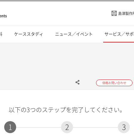
島津製作
ents
料
ケーススタディ
ニュース／イベント
サービス／サポ
価格お問い合わせ
以下の3つのステップを完了してください。
1
2
3