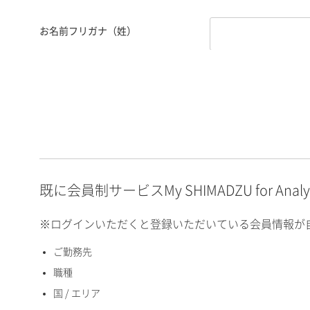
お名前フリガナ（姓）
お名前フリガナ（名）
E-mailアドレス（半角
英数）
既に会員制サービスMy SHIMADZU for An
※ログインいただくと登録いただいている会員情報が
ご勤務先
国 / エリア
職種
国 / エリア