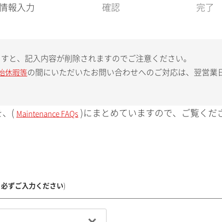
現
情報入力
確認
完了
在
:
ますと、記入内容が削除されますのでご注意ください。
の間にいただいたお問い合わせへのご対応は、翌営業
始休暇等
、(
)にまとめていますので、ご覧くだ
Maintenance FAQs
、必ずご入力ください
)