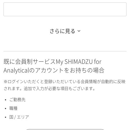
さらに見る
お名前フリガナ（姓）
既に会員制サービスMy SHIMADZU for
お名前フリガナ（名）
Analyticalのアカウントをお持ちの場合
※ログインいただくと登録いただいている会員情報が自動的に反映
されます。追加で入力が必要な項目もございます。
ご勤務先
E-mailアドレス（半角英数）
職種
国 / エリア