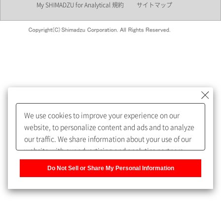
My SHIMADZU for Analytical 規約
サイトマップ
会員制サービスMySHIMADZU
for Analyticalへの登録をおすす
めします。
We use cookies to improve your experience on our
My SHIMADZU for Analyticalへ登録いただくと、技術情報や
website, to personalize content and ads and to analyze
取扱説明書・Webinarなどの閲覧ができます。
our traffic. We share information about your use of our
website with our advertising and analytics partners,
また、個人情報を再入力することなくお問合せができるよ
who may combine it with other information that you
うになります。
Do Not Sell or Share My Personal Information
have provided to them or that they have collected from
your use of their services. You have the right to opt-out
登録された個人情報は、当社のプライバシーポリシーに記
of our sharing information about you with our partners.
載された目的のために使用されることがあります。
Please click [Do Not Sell or Share My Personal