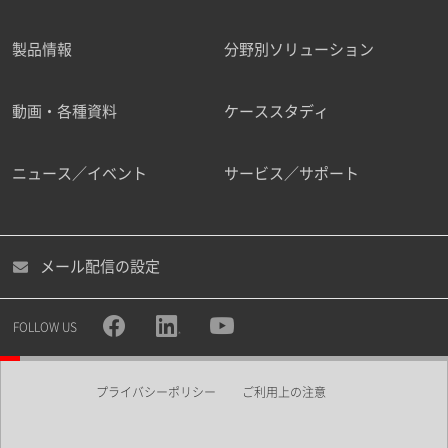
製品情報
分野別ソリューション
ご勤務先
動画・各種資料
ケーススタディ
ニュース／イベント
サービス／サポート
職種
メール配信の設定
所属部署
FOLLOW US
プライバシーポリシー
ご利用上の注意
業界