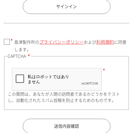
国 / エリア
サインイン
プライバシーポリシー
利用規約
島津製作所の
および
に同意
郵便番号（勤務先）
します。
CAPTCHA
住所検索
この質問は、あなたが人間の訪問者であるかどうかをテスト
都道府県（勤務先）
し、自動化されたスパム投稿を防止するためのものです。