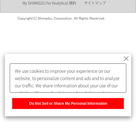
My SHIMADZU for Analytical 規約
サイトマップ
会員制サービスMySHIMADZU
for Analyticalへの登録をおすす
めします。
We use cookies to improve your experience on our
My SHIMADZU for Analyticalへ登録いただくと、技術情報や
website, to personalize content and ads and to analyze
取扱説明書・Webinarなどの閲覧ができます。
our traffic. We share information about your use of our
website with our advertising and analytics partners,
また、個人情報を再入力することなくお問合せができるよ
who may combine it with other information that you
うになります。
Do Not Sell or Share My Personal Information
have provided to them or that they have collected from
your use of their services. You have the right to opt-out
登録された個人情報は、当社のプライバシーポリシーに記
of our sharing information about you with our partners.
載された目的のために使用されることがあります。
Please click [Do Not Sell or Share My Personal