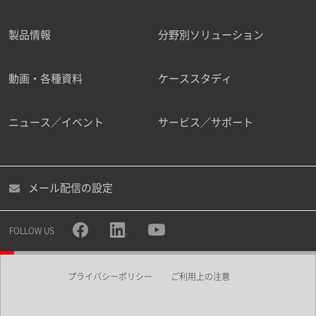
製品情報
分野別ソリューション
ご勤務先
動画・各種資料
ケーススタディ
ニュース／イベント
サービス／サポート
職種
メール配信の設定
所属部署
FOLLOW US
プライバシーポリシー
ご利用上の注意
業界