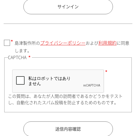
国 / エリア
サインイン
プライバシーポリシー
利用規約
島津製作所の
および
に同意
郵便番号（勤務先）
します。
CAPTCHA
住所検索
この質問は、あなたが人間の訪問者であるかどうかをテスト
都道府県（勤務先）
し、自動化されたスパム投稿を防止するためのものです。