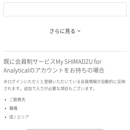
さらに見る
お名前フリガナ（姓）
既に会員制サービスMy SHIMADZU for
お名前フリガナ（名）
Analyticalのアカウントをお持ちの場合
※ログインいただくと登録いただいている会員情報が自動的に反映
されます。追加で入力が必要な項目もございます。
ご勤務先
E-mailアドレス（半角英数）
職種
国 / エリア