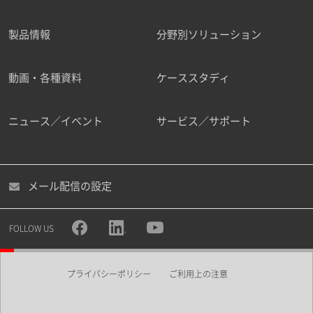
製品情報
分野別ソリューション
ご勤務先
動画・各種資料
ケーススタディ
ニュース／イベント
サービス／サポート
職種
メール配信の設定
所属部署
FOLLOW US
プライバシーポリシー
ご利用上の注意
業界