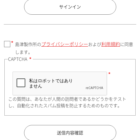
国 / エリア
サインイン
プライバシーポリシー
利用規約
島津製作所の
および
に同意
郵便番号（勤務先）
します。
CAPTCHA
住所検索
この質問は、あなたが人間の訪問者であるかどうかをテスト
都道府県（勤務先）
し、自動化されたスパム投稿を防止するためのものです。