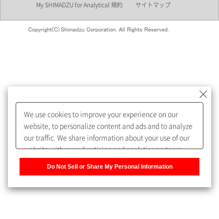
My SHIMADZU for Analytical 規約
サイトマップ
会員制サービスMySHIMADZU
for Analyticalへの登録をおすす
めします。
We use cookies to improve your experience on our
My SHIMADZU for Analyticalへ登録いただくと、技術情報や
website, to personalize content and ads and to analyze
取扱説明書・Webinarなどの閲覧ができます。
our traffic. We share information about your use of our
website with our advertising and analytics partners,
また、個人情報を再入力することなくお問合せができるよ
who may combine it with other information that you
うになります。
Do Not Sell or Share My Personal Information
have provided to them or that they have collected from
your use of their services. You have the right to opt-out
登録された個人情報は、当社のプライバシーポリシーに記
of our sharing information about you with our partners.
載された目的のために使用されることがあります。
Please click [Do Not Sell or Share My Personal