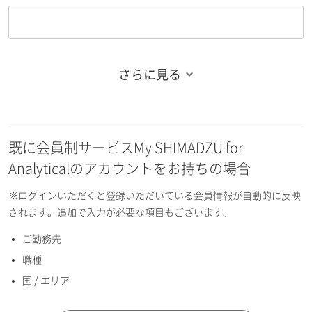
さらに見る
お名前フリガナ（姓）
既に会員制サービスMy SHIMADZU for
お名前フリガナ（名）
Analyticalのアカウントをお持ちの場合
※ログインいただくと登録いただいている会員情報が自動的に反映
されます。追加で入力が必要な項目もございます。
ご勤務先
E-mailアドレス（半角英数）
職種
国 / エリア