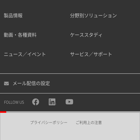
製品情報
分野別ソリューション
ご勤務先
動画・各種資料
ケーススタディ
ニュース／イベント
サービス／サポート
職種
メール配信の設定
所属部署
FOLLOW US
プライバシーポリシー
ご利用上の注意
業界