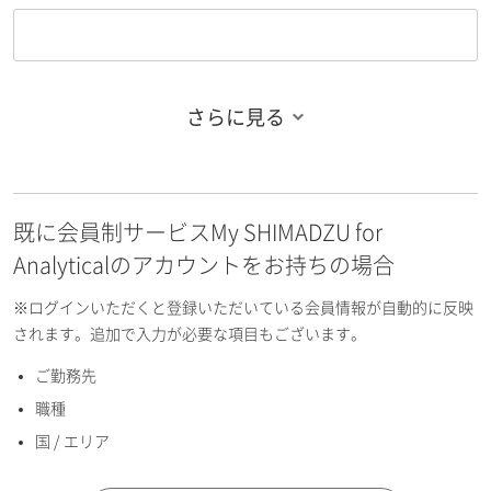
さらに見る
お名前フリガナ（姓）
既に会員制サービスMy SHIMADZU for
お名前フリガナ（名）
Analyticalのアカウントをお持ちの場合
※ログインいただくと登録いただいている会員情報が自動的に反映
されます。追加で入力が必要な項目もございます。
ご勤務先
E-mailアドレス（半角英数）
職種
国 / エリア