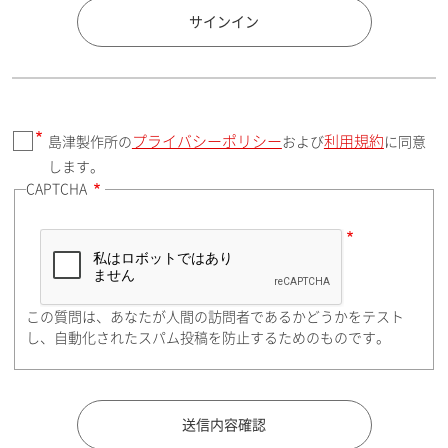
国 / エリア
サインイン
プライバシーポリシー
利用規約
島津製作所の
および
に同意
郵便番号（勤務先）
します。
CAPTCHA
住所検索
この質問は、あなたが人間の訪問者であるかどうかをテスト
都道府県（勤務先）
し、自動化されたスパム投稿を防止するためのものです。