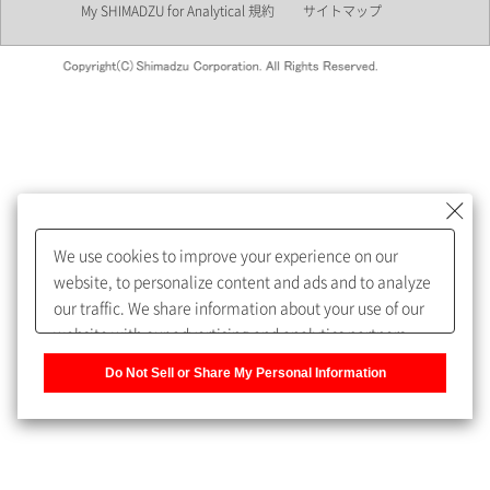
My SHIMADZU for Analytical 規約
サイトマップ
会員制サービスMySHIMADZU
for Analyticalへの登録をおすす
めします。
We use cookies to improve your experience on our
My SHIMADZU for Analyticalへ登録いただくと、技術情報や
website, to personalize content and ads and to analyze
取扱説明書・Webinarなどの閲覧ができます。
our traffic. We share information about your use of our
website with our advertising and analytics partners,
また、個人情報を再入力することなくお問合せができるよ
who may combine it with other information that you
うになります。
Do Not Sell or Share My Personal Information
have provided to them or that they have collected from
your use of their services. You have the right to opt-out
登録された個人情報は、当社のプライバシーポリシーに記
of our sharing information about you with our partners.
載された目的のために使用されることがあります。
Please click [Do Not Sell or Share My Personal