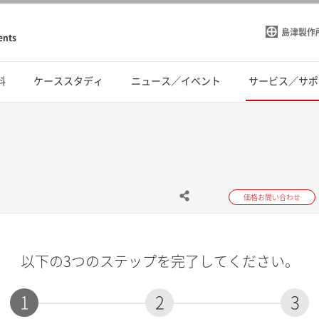
島津製作
ents
料
ケーススタディ
ニュース／イベント
サービス／サポ
価格お問い合わせ
以下の3つのステップを完了してください。
1
2
3