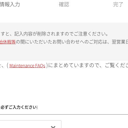
現
情報入力
確認
完了
在
:
ますと、記入内容が削除されますのでご注意ください。
の間にいただいたお問い合わせへのご対応は、翌営業
始休暇等
、(
)にまとめていますので、ご覧くだ
Maintenance FAQs
、必ずご入力ください
)