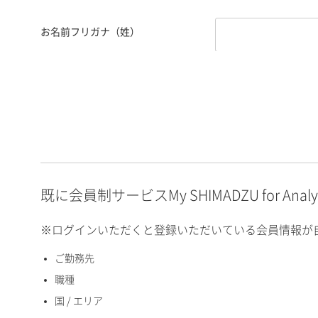
お名前フリガナ（姓）
お名前フリガナ（名）
E-mailアドレス（半角
英数）
既に会員制サービスMy SHIMADZU for An
※ログインいただくと登録いただいている会員情報が
ご勤務先
国 / エリア
職種
国 / エリア