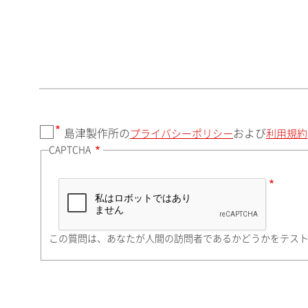
郵便番号（勤務先）
都道府県（勤務先）
島津製作所の
および
プライバシーポリシー
利用規約
CAPTCHA
市（勤務先）
町名・番地（勤務先）
この質問は、あなたが人間の訪問者であるかどうかをテス