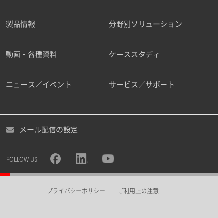
製品情報
分野別ソリューション
ご勤務先
動画・各種資料
ケーススタディ
ニュース／イベント
サービス／サポート
職種
メール配信の設定
所属部署
FOLLOW US
プライバシーポリシー
ご利用上の注意
業界