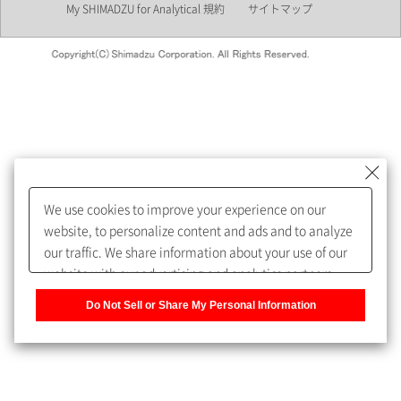
My SHIMADZU for Analytical 規約
サイトマップ
会員制サービスMySHIMADZU
for Analyticalへの登録をおすす
めします。
We use cookies to improve your experience on our
My SHIMADZU for Analyticalへ登録いただくと、技術情報や
website, to personalize content and ads and to analyze
取扱説明書・Webinarなどの閲覧ができます。
our traffic. We share information about your use of our
website with our advertising and analytics partners,
また、個人情報を再入力することなくお問合せができるよ
who may combine it with other information that you
うになります。
Do Not Sell or Share My Personal Information
have provided to them or that they have collected from
your use of their services. You have the right to opt-out
登録された個人情報は、当社のプライバシーポリシーに記
of our sharing information about you with our partners.
載された目的のために使用されることがあります。
Please click [Do Not Sell or Share My Personal