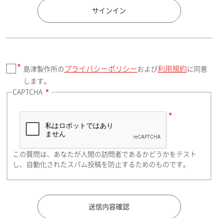
国 / エリア
サインイン
プライバシーポリシー
利用規約
島津製作所の
および
に同意
郵便番号（勤務先）
します。
CAPTCHA
住所検索
この質問は、あなたが人間の訪問者であるかどうかをテスト
都道府県（勤務先）
し、自動化されたスパム投稿を防止するためのものです。