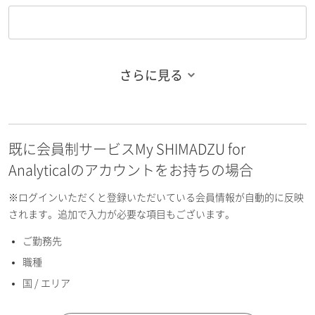
さらに見る
お名前フリガナ（姓）
既に会員制サービスMy SHIMADZU for
お名前フリガナ（名）
Analyticalのアカウントをお持ちの場合
※ログインいただくと登録いただいている会員情報が自動的に反映
されます。追加で入力が必要な項目もございます。
ご勤務先
E-mailアドレス（半角英数）
職種
国 / エリア