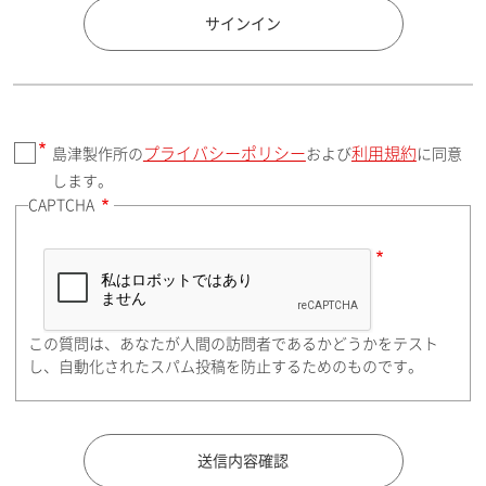
国 / エリア
サインイン
プライバシーポリシー
利用規約
島津製作所の
および
に同意
郵便番号（勤務先）
します。
CAPTCHA
住所検索
この質問は、あなたが人間の訪問者であるかどうかをテスト
都道府県（勤務先）
し、自動化されたスパム投稿を防止するためのものです。