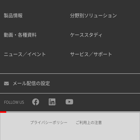
製品情報
分野別ソリューション
ご勤務先
動画・各種資料
ケーススタディ
ニュース／イベント
サービス／サポート
職種
メール配信の設定
所属部署
FOLLOW US
プライバシーポリシー
ご利用上の注意
業界