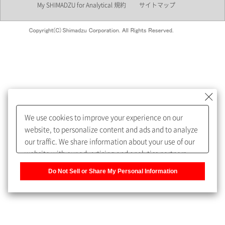
My SHIMADZU for Analytical 規約
サイトマップ
会員制サービスMySHIMADZU
for Analyticalへの登録をおすす
めします。
We use cookies to improve your experience on our
My SHIMADZU for Analyticalへ登録いただくと、技術情報や
website, to personalize content and ads and to analyze
取扱説明書・Webinarなどの閲覧ができます。
our traffic. We share information about your use of our
website with our advertising and analytics partners,
また、個人情報を再入力することなくお問合せができるよ
who may combine it with other information that you
うになります。
Do Not Sell or Share My Personal Information
have provided to them or that they have collected from
your use of their services. You have the right to opt-out
登録された個人情報は、当社のプライバシーポリシーに記
of our sharing information about you with our partners.
載された目的のために使用されることがあります。
Please click [Do Not Sell or Share My Personal