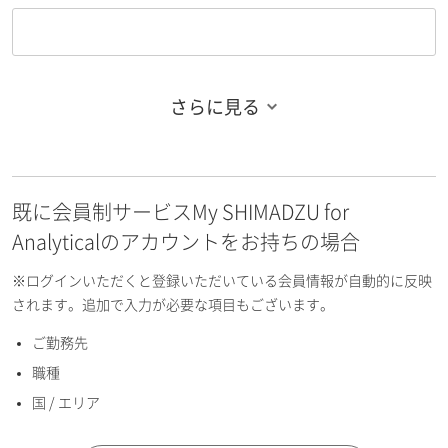
さらに見る
お名前フリガナ（姓）
既に会員制サービスMy SHIMADZU for
お名前フリガナ（名）
Analyticalのアカウントをお持ちの場合
※ログインいただくと登録いただいている会員情報が自動的に反映
されます。追加で入力が必要な項目もございます。
ご勤務先
E-mailアドレス（半角英数）
職種
国 / エリア