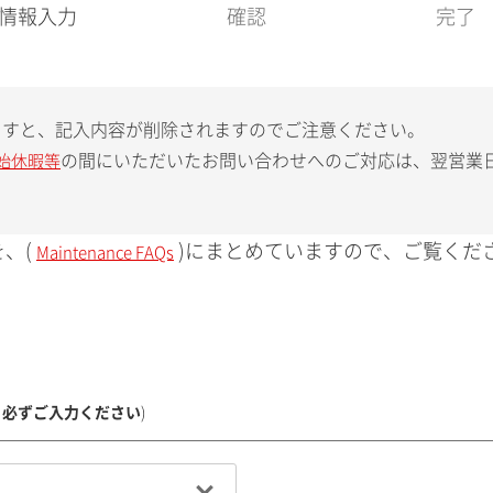
現
情報入力
確認
完了
在
:
ますと、記入内容が削除されますのでご注意ください。
の間にいただいたお問い合わせへのご対応は、翌営業
始休暇等
、(
)にまとめていますので、ご覧くだ
Maintenance FAQs
、必ずご入力ください
)