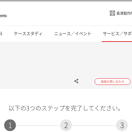
島津製作
ents
料
ケーススタディ
ニュース／イベント
サービス／サポ
価格お問い合わせ
以下の3つのステップを完了してください。
1
2
3