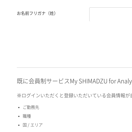
お名前フリガナ（姓）
お名前フリガナ（名）
E-mailアドレス（半角
英数）
既に会員制サービスMy SHIMADZU for An
※ログインいただくと登録いただいている会員情報が
ご勤務先
国 / エリア
職種
国 / エリア