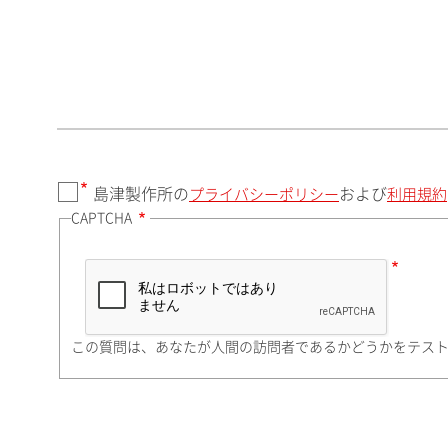
郵便番号（勤務先）
都道府県（勤務先）
島津製作所の
および
プライバシーポリシー
利用規約
CAPTCHA
市（勤務先）
町名・番地（勤務先）
この質問は、あなたが人間の訪問者であるかどうかをテス