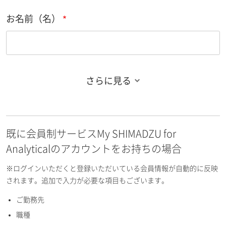
お名前（名）
さらに見る
お名前フリガナ（姓）
既に会員制サービスMy SHIMADZU for
お名前フリガナ（名）
Analyticalのアカウントをお持ちの場合
※ログインいただくと登録いただいている会員情報が自動的に反映
されます。追加で入力が必要な項目もございます。
ご勤務先
E-mailアドレス（半角英数）
職種