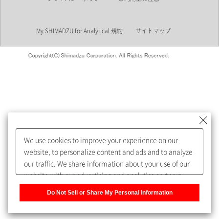
業界
My SHIMADZU for Analytical 規約
サイトマップ
会員制サービスMySHIMADZU
for Analyticalへの登録をおすす
めします。
We use cookies to improve your experience on our
My SHIMADZU for Analyticalへ登録いただくと、技術情報や
website, to personalize content and ads and to analyze
取扱説明書・Webinarなどの閲覧ができます。
our traffic. We share information about your use of our
website with our advertising and analytics partners,
また、個人情報を再入力することなくお問合せができるよ
who may combine it with other information that you
うになります。
Do Not Sell or Share My Personal Information
have provided to them or that they have collected from
your use of their services. You have the right to opt-out
登録された個人情報は、当社のプライバシーポリシーに記