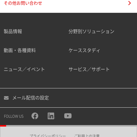
その他お問い合わせ
製品情報
分野別ソリューション
ご勤務先
動画・各種資料
ケーススタディ
ニュース／イベント
サービス／サポート
職種
メール配信の設定
所属部署
FOLLOW US
プライバシーポリシー
ご利用上の注意