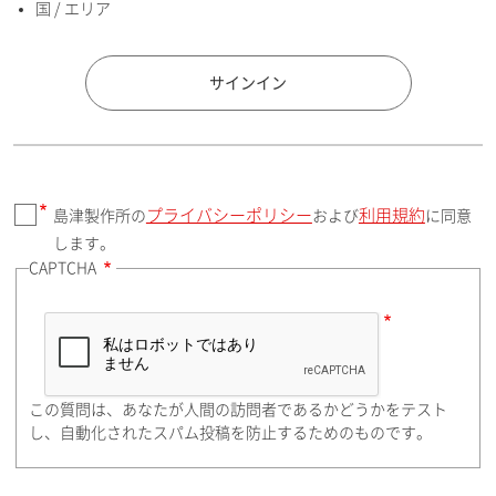
国 / エリア
国 / エリア
サインイン
プライバシーポリシー
利用規約
島津製作所の
および
に同意
郵便番号（勤務先）
します。
CAPTCHA
住所検索
この質問は、あなたが人間の訪問者であるかどうかをテスト
都道府県（勤務先）
し、自動化されたスパム投稿を防止するためのものです。