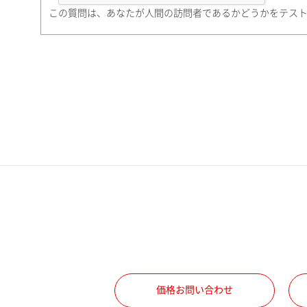
町名・番地（勤務先）
この質問は、あなたが人間の訪問者であるかどうかをテス
電話番号
携帯電話番号
ご勤務先
職種
価格お問い合わせ