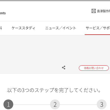
島津製作
ents
料
ケーススタディ
ニュース／イベント
サービス／サポ
価格お問い合わせ
以下の3つのステップを完了してください。
1
2
3