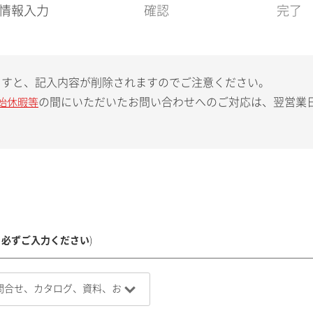
現
情報入力
確認
完了
在
:
ますと、記入内容が削除されますのでご注意ください。
の間にいただいたお問い合わせへのご対応は、翌営業
始休暇等
、必ずご入力ください
)