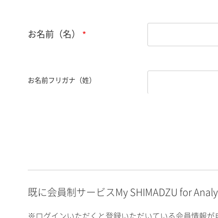
お名前（名）
お名前フリガナ（姓）
お名前フリガナ（名）
E-mailアドレス（半角
英数）
既に会員制サービスMy SHIMADZU for An
※ログインいただくと登録いただいている会員情報が