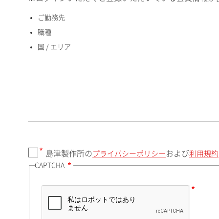
ご勤務先
国 / エリア
職種
国 / エリア
郵便番号（勤務先）
都道府県（勤務先）
島津製作所の
および
プライバシーポリシー
利用規約
CAPTCHA
市（勤務先）