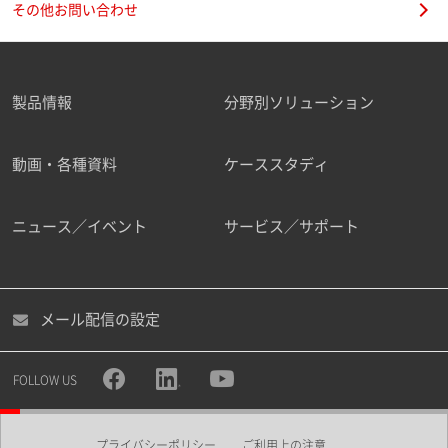
その他お問い合わせ
製品情報
分野別ソリューション
ご勤務先
動画・各種資料
ケーススタディ
ニュース／イベント
サービス／サポート
職種
メール配信の設定
所属部署
FOLLOW US
プライバシーポリシー
ご利用上の注意