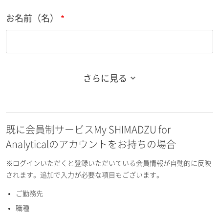
お名前（名）
さらに見る
お名前フリガナ（姓）
既に会員制サービスMy SHIMADZU for
お名前フリガナ（名）
Analyticalのアカウントをお持ちの場合
※ログインいただくと登録いただいている会員情報が自動的に反映
されます。追加で入力が必要な項目もございます。
ご勤務先
E-mailアドレス（半角英数）
職種