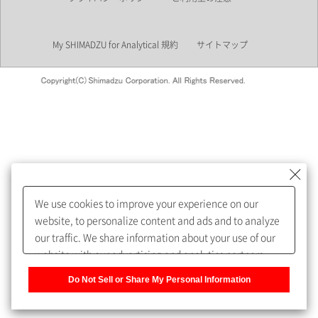
業界
My SHIMADZU for Analytical 規約
サイトマップ
会員制サービスMySHIMADZU
for Analyticalへの登録をおすす
めします。
We use cookies to improve your experience on our
My SHIMADZU for Analyticalへ登録いただくと、技術情報や
website, to personalize content and ads and to analyze
取扱説明書・Webinarなどの閲覧ができます。
our traffic. We share information about your use of our
website with our advertising and analytics partners,
また、個人情報を再入力することなくお問合せができるよ
who may combine it with other information that you
うになります。
Do Not Sell or Share My Personal Information
have provided to them or that they have collected from
your use of their services. You have the right to opt-out
登録された個人情報は、当社のプライバシーポリシーに記