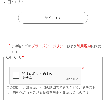
国 / エリア
国 / エリア
サインイン
プライバシーポリシー
利用規約
島津製作所の
および
に同意
郵便番号（勤務先）
します。
CAPTCHA
住所検索
この質問は、あなたが人間の訪問者であるかどうかをテスト
都道府県（勤務先）
し、自動化されたスパム投稿を防止するためのものです。