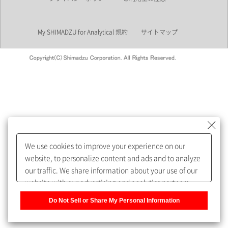
業界
My SHIMADZU for Analytical 規約
サイトマップ
会員制サービスMySHIMADZU
for Analyticalへの登録をおすす
めします。
We use cookies to improve your experience on our
My SHIMADZU for Analyticalへ登録いただくと、技術情報や
website, to personalize content and ads and to analyze
取扱説明書・Webinarなどの閲覧ができます。
our traffic. We share information about your use of our
website with our advertising and analytics partners,
また、個人情報を再入力することなくお問合せができるよ
who may combine it with other information that you
うになります。
Do Not Sell or Share My Personal Information
have provided to them or that they have collected from
your use of their services. You have the right to opt-out
登録された個人情報は、当社のプライバシーポリシーに記