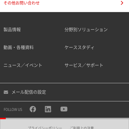
その他お問い合わせ
製品情報
分野別ソリューション
ご勤務先
動画・各種資料
ケーススタディ
ニュース／イベント
サービス／サポート
職種
メール配信の設定
所属部署
FOLLOW US
プライバシーポリシー
ご利用上の注意