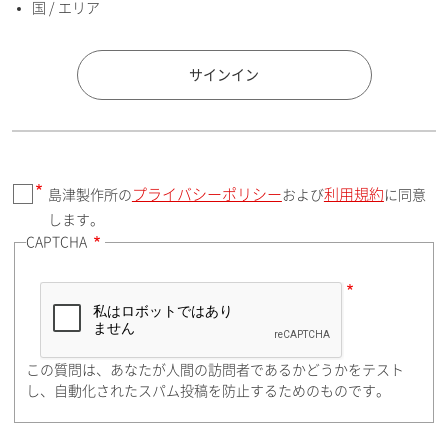
国 / エリア
国 / エリア
サインイン
プライバシーポリシー
利用規約
島津製作所の
および
に同意
郵便番号（勤務先）
します。
CAPTCHA
住所検索
この質問は、あなたが人間の訪問者であるかどうかをテスト
都道府県（勤務先）
し、自動化されたスパム投稿を防止するためのものです。