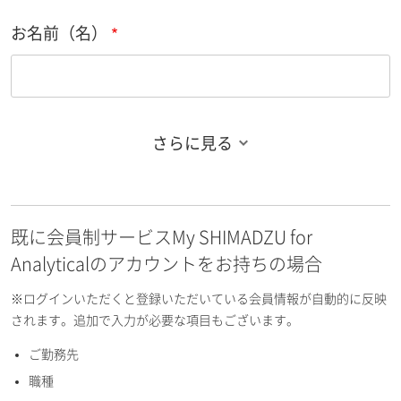
お名前（名）
さらに見る
お名前フリガナ（姓）
既に会員制サービスMy SHIMADZU for
お名前フリガナ（名）
Analyticalのアカウントをお持ちの場合
※ログインいただくと登録いただいている会員情報が自動的に反映
されます。追加で入力が必要な項目もございます。
ご勤務先
E-mailアドレス（半角英数）
職種