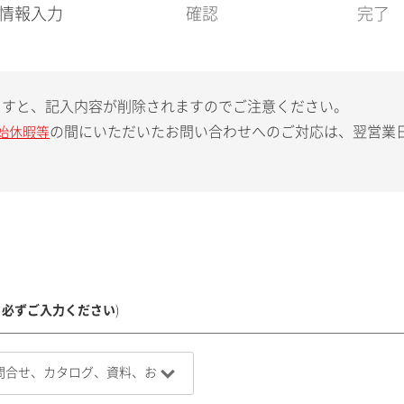
現
情報入力
確認
完了
在
:
ますと、記入内容が削除されますのでご注意ください。
の間にいただいたお問い合わせへのご対応は、翌営業
始休暇等
、必ずご入力ください
)