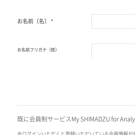
お名前（名）
お名前フリガナ（姓）
お名前フリガナ（名）
E-mailアドレス（半角
英数）
既に会員制サービスMy SHIMADZU for An
※ログインいただくと登録いただいている会員情報が