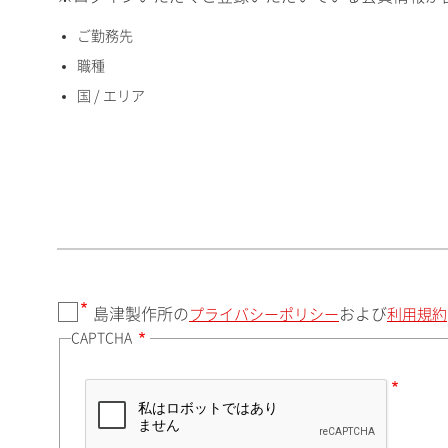
ご勤務先
国 / エリア
職種
国 / エリア
郵便番号（勤務先）
都道府県（勤務先）
島津製作所の
および
プライバシーポリシー
利用規約
CAPTCHA
市（勤務先）