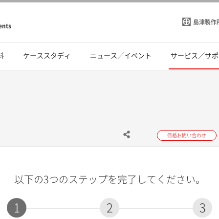
島津製作
ents
料
ケーススタディ
ニュース／イベント
サービス／サポ
価格お問い合わせ
以下の3つのステップを完了してください。
1
2
3