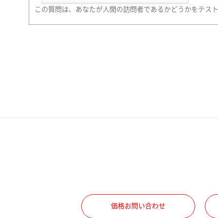
町名・番地（勤務先）
この質問は、あなたが人間の訪問者であるかどうかをテス
電話番号
携帯電話番号
ご勤務先
職種
価格お問い合わせ