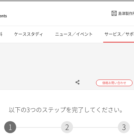
島津製作
ents
料
ケーススタディ
ニュース／イベント
サービス／サポ
価格お問い合わせ
以下の3つのステップを完了してください。
1
2
3