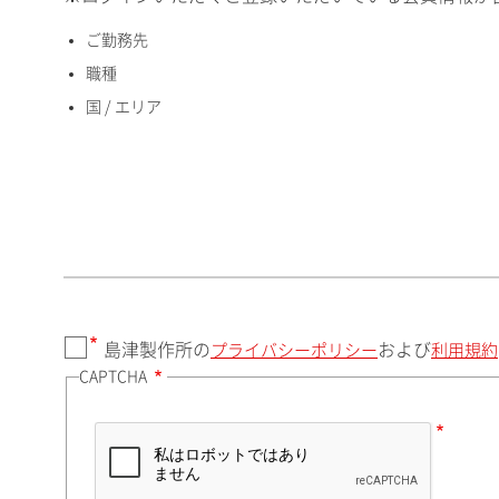
ご勤務先
国 / エリア
職種
国 / エリア
郵便番号（勤務先）
都道府県（勤務先）
島津製作所の
および
プライバシーポリシー
利用規約
CAPTCHA
市（勤務先）