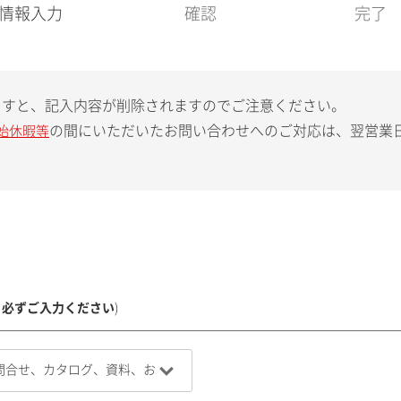
現
情報入力
確認
完了
在
:
ますと、記入内容が削除されますのでご注意ください。
の間にいただいたお問い合わせへのご対応は、翌営業
始休暇等
、必ずご入力ください
)