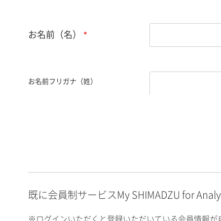
お名前（名）
お名前フリガナ（姓）
お名前フリガナ（名）
E-mailアドレス（半角
英数）
既に会員制サービスMy SHIMADZU for An
※ログインいただくと登録いただいている会員情報が