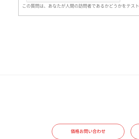
町名・番地（勤務先）
この質問は、あなたが人間の訪問者であるかどうかをテス
電話番号
携帯電話番号
ご勤務先
職種
価格お問い合わせ