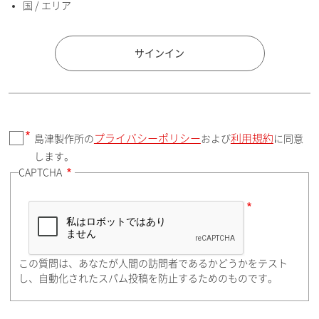
国 / エリア
国 / エリア
サインイン
プライバシーポリシー
利用規約
島津製作所の
および
に同意
郵便番号（勤務先）
します。
CAPTCHA
住所検索
この質問は、あなたが人間の訪問者であるかどうかをテスト
都道府県（勤務先）
し、自動化されたスパム投稿を防止するためのものです。