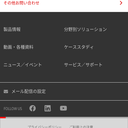
その他お問い合わせ
製品情報
分野別ソリューション
ご勤務先
動画・各種資料
ケーススタディ
ニュース／イベント
サービス／サポート
職種
メール配信の設定
所属部署
FOLLOW US
プライバシーポリシー
ご利用上の注意