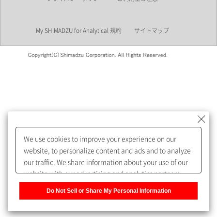
業界
My SHIMADZU for Analytical 規約
サイトマップ
会員制サービスMySHIMADZU
for Analyticalへの登録をおすす
めします。
We use cookies to improve your experience on our
My SHIMADZU for Analyticalへ登録いただくと、技術情報や
website, to personalize content and ads and to analyze
取扱説明書・Webinarなどの閲覧ができます。
our traffic. We share information about your use of our
website with our advertising and analytics partners,
また、個人情報を再入力することなくお問合せができるよ
who may combine it with other information that you
うになります。
Do Not Sell or Share My Personal Information
have provided to them or that they have collected from
your use of their services. You have the right to opt-out
登録された個人情報は、当社のプライバシーポリシーに記