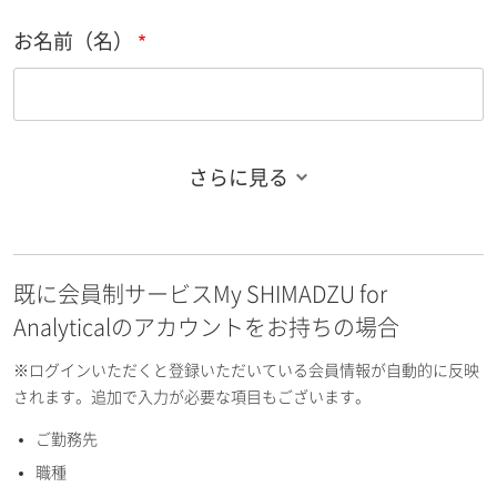
お名前（名）
さらに見る
お名前フリガナ（姓）
既に会員制サービスMy SHIMADZU for
お名前フリガナ（名）
Analyticalのアカウントをお持ちの場合
※ログインいただくと登録いただいている会員情報が自動的に反映
されます。追加で入力が必要な項目もございます。
ご勤務先
E-mailアドレス（半角英数）
職種