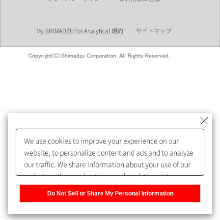
業界
My SHIMADZU for Analytical 規約
サイトマップ
会員制サービスMySHIMADZU
for Analyticalへの登録をおすす
めします。
We use cookies to improve your experience on our
My SHIMADZU for Analyticalへ登録いただくと、技術情報や
website, to personalize content and ads and to analyze
取扱説明書・Webinarなどの閲覧ができます。
our traffic. We share information about your use of our
website with our advertising and analytics partners,
また、個人情報を再入力することなくお問合せができるよ
who may combine it with other information that you
うになります。
Do Not Sell or Share My Personal Information
have provided to them or that they have collected from
your use of their services. You have the right to opt-out
登録された個人情報は、当社のプライバシーポリシーに記