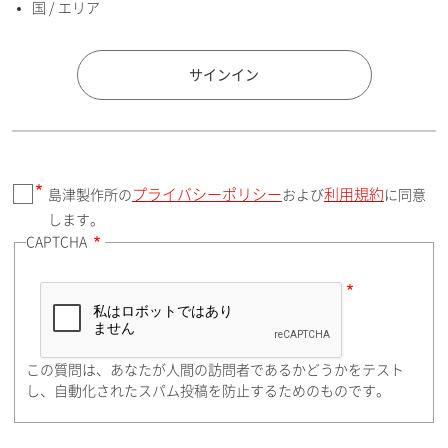
国 / エリア
国 / エリア
サインイン
プライバシーポリシー
利用規約
島津製作所の
および
に同意
郵便番号（勤務先）
します。
CAPTCHA
住所検索
この質問は、あなたが人間の訪問者であるかどうかをテスト
都道府県（勤務先）
し、自動化されたスパム投稿を防止するためのものです。