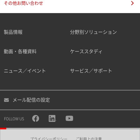
その他お問い合わせ
製品情報
分野別ソリューション
ご勤務先
動画・各種資料
ケーススタディ
ニュース／イベント
サービス／サポート
職種
メール配信の設定
所属部署
FOLLOW US
プライバシーポリシー
ご利用上の注意