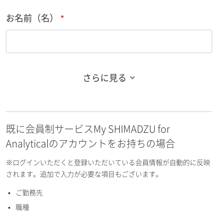
お名前（名）
さらに見る
お名前フリガナ（姓）
既に会員制サービスMy SHIMADZU for
お名前フリガナ（名）
Analyticalのアカウントをお持ちの場合
※ログインいただくと登録いただいている会員情報が自動的に反映
されます。追加で入力が必要な項目もございます。
ご勤務先
E-mailアドレス（半角英数）
職種