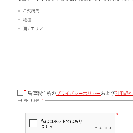
ご勤務先
国 / エリア
職種
国 / エリア
郵便番号（勤務先）
都道府県（勤務先）
島津製作所の
および
プライバシーポリシー
利用規約
CAPTCHA
市（勤務先）