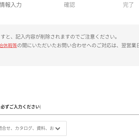
現
情報入力
確認
完了
在
:
ますと、記入内容が削除されますのでご注意ください。
の間にいただいたお問い合わせへのご対応は、翌営業
始休暇等
、必ずご入力ください
)