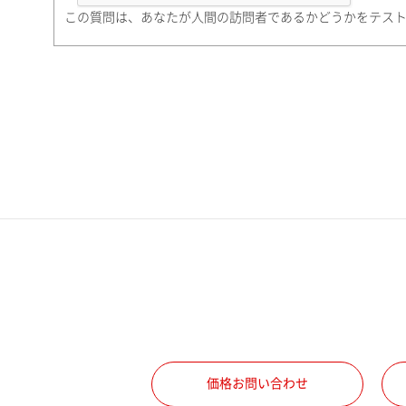
町名・番地（勤務先）
この質問は、あなたが人間の訪問者であるかどうかをテス
電話番号
携帯電話番号
ご勤務先
職種
価格お問い合わせ