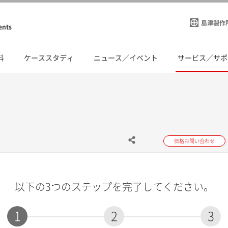
島津製作
ents
料
ケーススタディ
ニュース／イベント
サービス／サポ
価格お問い合わせ
以下の3つのステップを完了してください。
1
2
3