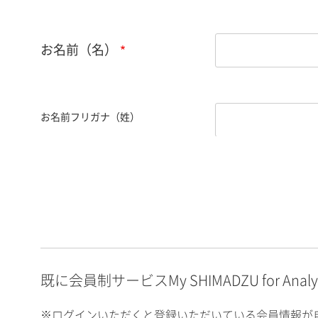
お名前（名）
お名前フリガナ（姓）
お名前フリガナ（名）
E-mailアドレス（半角
英数）
既に会員制サービスMy SHIMADZU for An
※ログインいただくと登録いただいている会員情報が