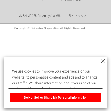
業界
My SHIMADZU for Analytical 規約
サイトマップ
会員制サービスMySHIMADZU
for Analyticalへの登録をおすす
めします。
We use cookies to improve your experience on our
My SHIMADZU for Analyticalへ登録いただくと、技術情報や
website, to personalize content and ads and to analyze
取扱説明書・Webinarなどの閲覧ができます。
our traffic. We share information about your use of our
website with our advertising and analytics partners,
また、個人情報を再入力することなくお問合せができるよ
who may combine it with other information that you
うになります。
Do Not Sell or Share My Personal Information
have provided to them or that they have collected from
your use of their services. You have the right to opt-out
登録された個人情報は、当社のプライバシーポリシーに記