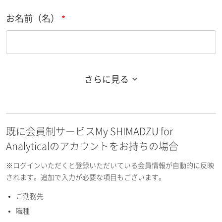
お名前（名）
さらに見る
お名前フリガナ（姓）
既に会員制サービスMy SHIMADZU for
お名前フリガナ（名）
Analyticalのアカウントをお持ちの場合
※ログインいただくと登録いただいている会員情報が自動的に反映
されます。追加で入力が必要な項目もございます。
ご勤務先
E-mailアドレス（半角英数）
職種