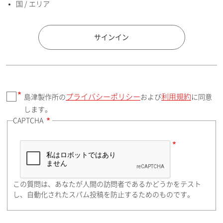
国 / エリア
国 / エリア
サインイン
プライバシーポリシー
利用規約
島津製作所の
および
に同意
郵便番号（勤務先）
します。
CAPTCHA
住所検索
この質問は、あなたが人間の訪問者であるかどうかをテスト
都道府県（勤務先）
し、自動化されたスパム投稿を防止するためのものです。