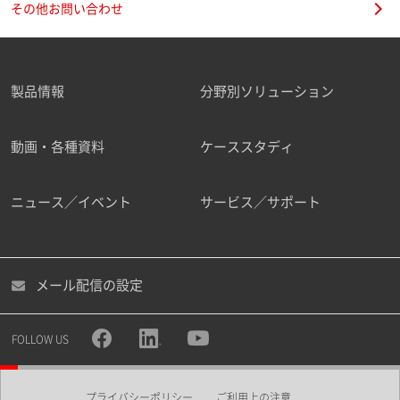
その他お問い合わせ
製品情報
分野別ソリューション
ご勤務先
動画・各種資料
ケーススタディ
ニュース／イベント
サービス／サポート
職種
メール配信の設定
所属部署
FOLLOW US
プライバシーポリシー
ご利用上の注意