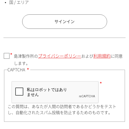
国 / エリア
国 / エリア
サインイン
プライバシーポリシー
利用規約
島津製作所の
および
に同意
郵便番号（勤務先）
します。
CAPTCHA
住所検索
この質問は、あなたが人間の訪問者であるかどうかをテスト
都道府県（勤務先）
し、自動化されたスパム投稿を防止するためのものです。