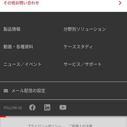
その他お問い合わせ
製品情報
分野別ソリューション
ご勤務先
動画・各種資料
ケーススタディ
ニュース／イベント
サービス／サポート
職種
メール配信の設定
所属部署
FOLLOW US
プライバシーポリシー
ご利用上の注意