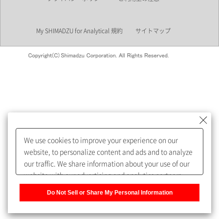
業界
My SHIMADZU for Analytical 規約
サイトマップ
会員制サービスMySHIMADZU
for Analyticalへの登録をおすす
めします。
We use cookies to improve your experience on our
My SHIMADZU for Analyticalへ登録いただくと、技術情報や
website, to personalize content and ads and to analyze
取扱説明書・Webinarなどの閲覧ができます。
our traffic. We share information about your use of our
website with our advertising and analytics partners,
また、個人情報を再入力することなくお問合せができるよ
who may combine it with other information that you
うになります。
Do Not Sell or Share My Personal Information
have provided to them or that they have collected from
your use of their services. You have the right to opt-out
登録された個人情報は、当社のプライバシーポリシーに記