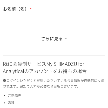
お名前（名）
さらに見る
お名前フリガナ（姓）
既に会員制サービスMy SHIMADZU for
お名前フリガナ（名）
Analyticalのアカウントをお持ちの場合
※ログインいただくと登録いただいている会員情報が自動的に反映
されます。追加で入力が必要な項目もございます。
ご勤務先
E-mailアドレス（半角英数）
職種