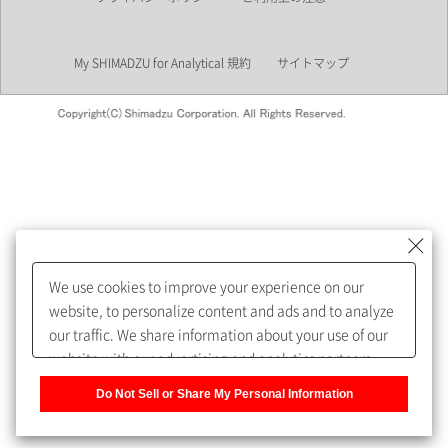
業界
My SHIMADZU for Analytical 規約
サイトマップ
会員制サービスMySHIMADZU
for Analyticalへの登録をおすす
めします。
We use cookies to improve your experience on our
My SHIMADZU for Analyticalへ登録いただくと、技術情報や
website, to personalize content and ads and to analyze
取扱説明書・Webinarなどの閲覧ができます。
our traffic. We share information about your use of our
website with our advertising and analytics partners,
また、個人情報を再入力することなくお問合せができるよ
who may combine it with other information that you
うになります。
Do Not Sell or Share My Personal Information
have provided to them or that they have collected from
your use of their services. You have the right to opt-out
登録された個人情報は、当社のプライバシーポリシーに記