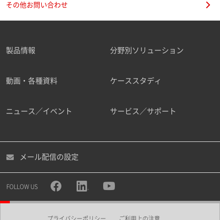
その他お問い合わせ
製品情報
分野別ソリューション
ご勤務先
動画・各種資料
ケーススタディ
ニュース／イベント
サービス／サポート
職種
メール配信の設定
所属部署
FOLLOW US
プライバシーポリシー
ご利用上の注意