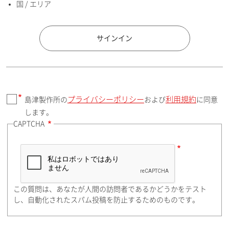
国 / エリア
国 / エリア
サインイン
プライバシーポリシー
利用規約
島津製作所の
および
に同意
郵便番号（勤務先）
します。
CAPTCHA
住所検索
この質問は、あなたが人間の訪問者であるかどうかをテスト
都道府県（勤務先）
し、自動化されたスパム投稿を防止するためのものです。