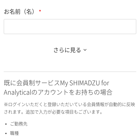
お名前（名）
さらに見る
お名前フリガナ（姓）
既に会員制サービスMy SHIMADZU for
お名前フリガナ（名）
Analyticalのアカウントをお持ちの場合
※ログインいただくと登録いただいている会員情報が自動的に反映
されます。追加で入力が必要な項目もございます。
ご勤務先
E-mailアドレス（半角英数）
職種