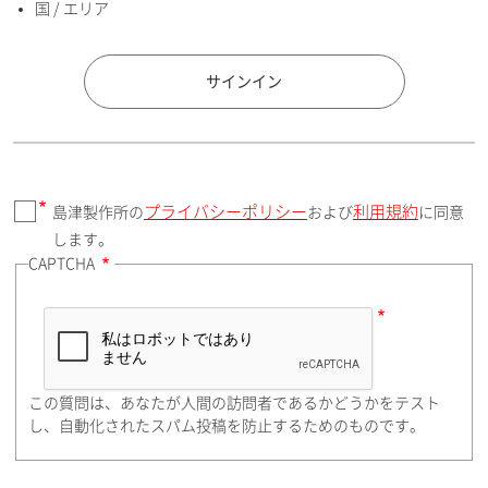
国 / エリア
国 / エリア
サインイン
プライバシーポリシー
利用規約
島津製作所の
および
に同意
郵便番号（勤務先）
します。
CAPTCHA
住所検索
この質問は、あなたが人間の訪問者であるかどうかをテスト
都道府県（勤務先）
し、自動化されたスパム投稿を防止するためのものです。