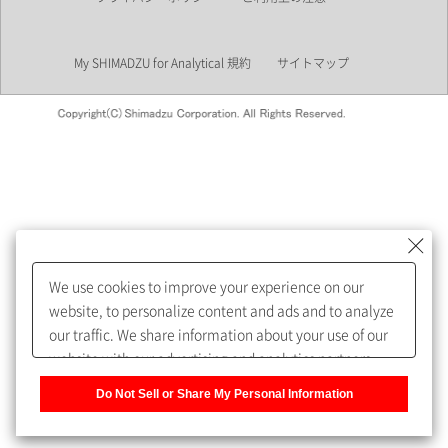
業界
My SHIMADZU for Analytical 規約
サイトマップ
会員制サービスMySHIMADZU
for Analyticalへの登録をおすす
めします。
We use cookies to improve your experience on our
My SHIMADZU for Analyticalへ登録いただくと、技術情報や
website, to personalize content and ads and to analyze
取扱説明書・Webinarなどの閲覧ができます。
our traffic. We share information about your use of our
website with our advertising and analytics partners,
また、個人情報を再入力することなくお問合せができるよ
who may combine it with other information that you
うになります。
Do Not Sell or Share My Personal Information
have provided to them or that they have collected from
your use of their services. You have the right to opt-out
登録された個人情報は、当社のプライバシーポリシーに記