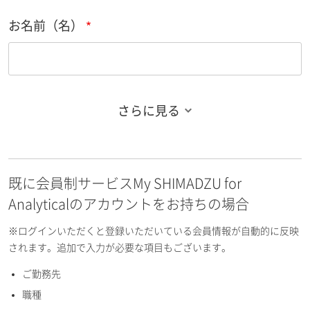
お名前（名）
さらに見る
お名前フリガナ（姓）
既に会員制サービスMy SHIMADZU for
お名前フリガナ（名）
Analyticalのアカウントをお持ちの場合
※ログインいただくと登録いただいている会員情報が自動的に反映
されます。追加で入力が必要な項目もございます。
ご勤務先
E-mailアドレス（半角英数）
職種