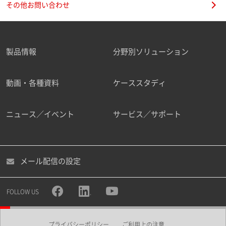
その他お問い合わせ
製品情報
分野別ソリューション
ご勤務先
動画・各種資料
ケーススタディ
ニュース／イベント
サービス／サポート
職種
メール配信の設定
所属部署
FOLLOW US
プライバシーポリシー
ご利用上の注意