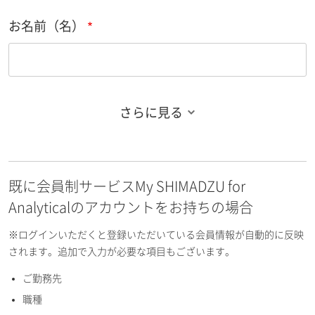
お名前（名）
さらに見る
お名前フリガナ（姓）
既に会員制サービスMy SHIMADZU for
お名前フリガナ（名）
Analyticalのアカウントをお持ちの場合
※ログインいただくと登録いただいている会員情報が自動的に反映
されます。追加で入力が必要な項目もございます。
ご勤務先
E-mailアドレス（半角英数）
職種