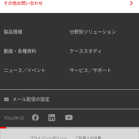
その他お問い合わせ
製品情報
分野別ソリューション
ご勤務先
動画・各種資料
ケーススタディ
ニュース／イベント
サービス／サポート
職種
メール配信の設定
所属部署
FOLLOW US
プライバシーポリシー
ご利用上の注意