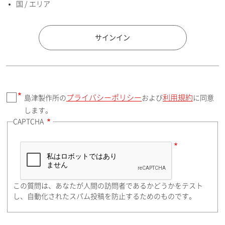
国 / エリア
国 / エリア
サインイン
プライバシーポリシー
利用規約
島津製作所の
および
に同意
郵便番号（勤務先）
します。
CAPTCHA
住所検索
この質問は、あなたが人間の訪問者であるかどうかをテスト
都道府県（勤務先）
し、自動化されたスパム投稿を防止するためのものです。