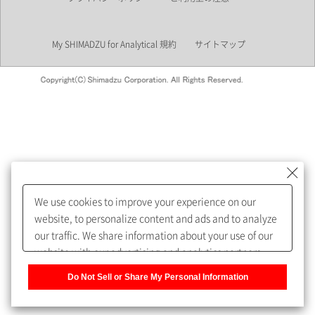
業界
My SHIMADZU for Analytical 規約
サイトマップ
会員制サービスMySHIMADZU
for Analyticalへの登録をおすす
めします。
We use cookies to improve your experience on our
My SHIMADZU for Analyticalへ登録いただくと、技術情報や
website, to personalize content and ads and to analyze
取扱説明書・Webinarなどの閲覧ができます。
our traffic. We share information about your use of our
website with our advertising and analytics partners,
また、個人情報を再入力することなくお問合せができるよ
who may combine it with other information that you
うになります。
Do Not Sell or Share My Personal Information
have provided to them or that they have collected from
your use of their services. You have the right to opt-out
登録された個人情報は、当社のプライバシーポリシーに記