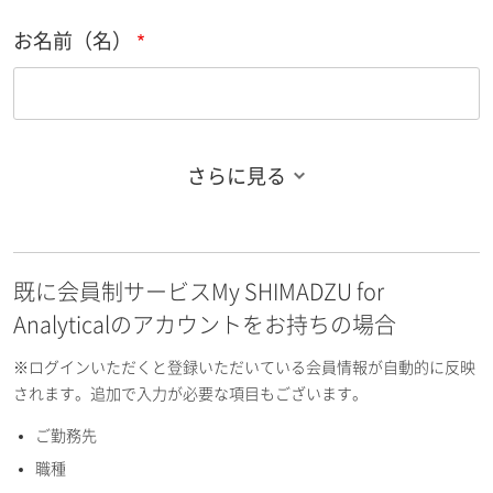
お名前（名）
さらに見る
お名前フリガナ（姓）
既に会員制サービスMy SHIMADZU for
お名前フリガナ（名）
Analyticalのアカウントをお持ちの場合
※ログインいただくと登録いただいている会員情報が自動的に反映
されます。追加で入力が必要な項目もございます。
ご勤務先
E-mailアドレス（半角英数）
職種