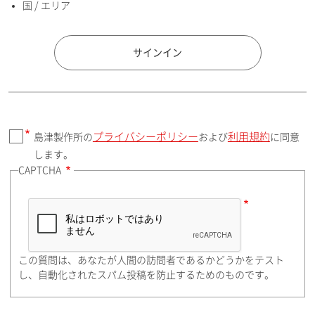
国 / エリア
国 / エリア
サインイン
プライバシーポリシー
利用規約
島津製作所の
および
に同意
郵便番号（勤務先）
します。
CAPTCHA
住所検索
この質問は、あなたが人間の訪問者であるかどうかをテスト
都道府県（勤務先）
し、自動化されたスパム投稿を防止するためのものです。