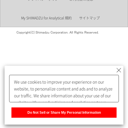
業界
My SHIMADZU for Analytical 規約
サイトマップ
会員制サービスMySHIMADZU
for Analyticalへの登録をおすす
めします。
We use cookies to improve your experience on our
My SHIMADZU for Analyticalへ登録いただくと、技術情報や
website, to personalize content and ads and to analyze
取扱説明書・Webinarなどの閲覧ができます。
our traffic. We share information about your use of our
website with our advertising and analytics partners,
また、個人情報を再入力することなくお問合せができるよ
who may combine it with other information that you
うになります。
Do Not Sell or Share My Personal Information
have provided to them or that they have collected from
your use of their services. You have the right to opt-out
登録された個人情報は、当社のプライバシーポリシーに記