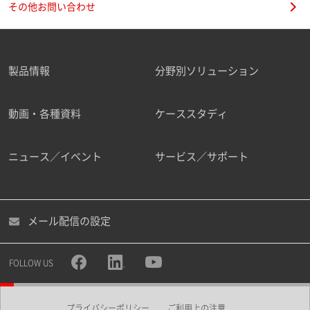
その他お問い合わせ
製品情報
分野別ソリューション
ご勤務先
動画・各種資料
ケーススタディ
ニュース／イベント
サービス／サポート
職種
メール配信の設定
所属部署
FOLLOW US
プライバシーポリシー
ご利用上の注意