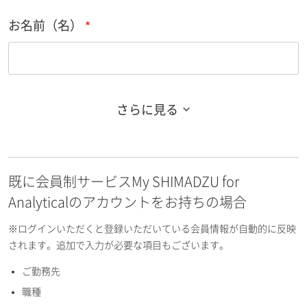
お名前（名）
さらに見る
お名前フリガナ（姓）
既に会員制サービスMy SHIMADZU for
お名前フリガナ（名）
Analyticalのアカウントをお持ちの場合
※ログインいただくと登録いただいている会員情報が自動的に反映
されます。追加で入力が必要な項目もございます。
ご勤務先
E-mailアドレス（半角英数）
職種