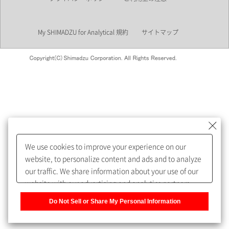
業界
My SHIMADZU for Analytical 規約
サイトマップ
会員制サービスMySHIMADZU
for Analyticalへの登録をおすす
めします。
We use cookies to improve your experience on our
My SHIMADZU for Analyticalへ登録いただくと、技術情報や
website, to personalize content and ads and to analyze
取扱説明書・Webinarなどの閲覧ができます。
our traffic. We share information about your use of our
website with our advertising and analytics partners,
また、個人情報を再入力することなくお問合せができるよ
who may combine it with other information that you
うになります。
Do Not Sell or Share My Personal Information
have provided to them or that they have collected from
your use of their services. You have the right to opt-out
登録された個人情報は、当社のプライバシーポリシーに記