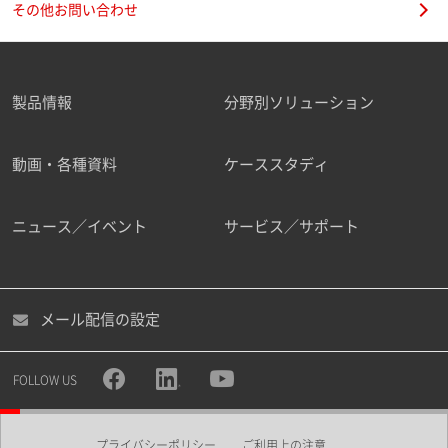
その他お問い合わせ
製品情報
分野別ソリューション
ご勤務先
動画・各種資料
ケーススタディ
ニュース／イベント
サービス／サポート
職種
メール配信の設定
所属部署
FOLLOW US
プライバシーポリシー
ご利用上の注意