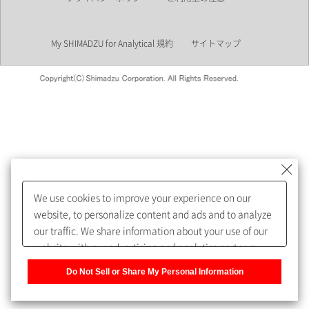
業界
My SHIMADZU for Analytical 規約
サイトマップ
会員制サービスMySHIMADZU
for Analyticalへの登録をおすす
めします。
We use cookies to improve your experience on our
My SHIMADZU for Analyticalへ登録いただくと、技術情報や
website, to personalize content and ads and to analyze
取扱説明書・Webinarなどの閲覧ができます。
our traffic. We share information about your use of our
website with our advertising and analytics partners,
また、個人情報を再入力することなくお問合せができるよ
who may combine it with other information that you
うになります。
Do Not Sell or Share My Personal Information
have provided to them or that they have collected from
your use of their services. You have the right to opt-out
登録された個人情報は、当社のプライバシーポリシーに記