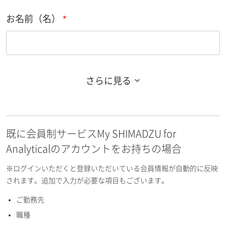
お名前（名）
さらに見る
お名前フリガナ（姓）
既に会員制サービスMy SHIMADZU for
お名前フリガナ（名）
Analyticalのアカウントをお持ちの場合
※ログインいただくと登録いただいている会員情報が自動的に反映
されます。追加で入力が必要な項目もございます。
ご勤務先
E-mailアドレス（半角英数）
職種