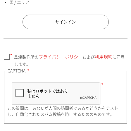
国 / エリア
国 / エリア
サインイン
プライバシーポリシー
利用規約
島津製作所の
および
に同意
郵便番号（勤務先）
します。
CAPTCHA
住所検索
この質問は、あなたが人間の訪問者であるかどうかをテスト
都道府県（勤務先）
し、自動化されたスパム投稿を防止するためのものです。