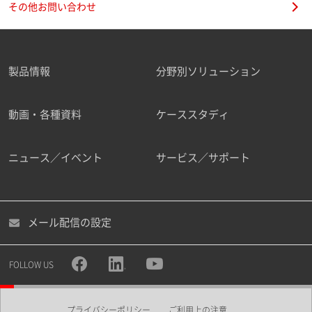
その他お問い合わせ
製品情報
分野別ソリューション
ご勤務先
動画・各種資料
ケーススタディ
ニュース／イベント
サービス／サポート
職種
メール配信の設定
所属部署
FOLLOW US
プライバシーポリシー
ご利用上の注意