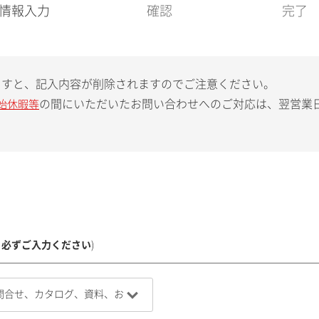
現
情報入力
確認
完了
在
:
ますと、記入内容が削除されますのでご注意ください。
の間にいただいたお問い合わせへのご対応は、翌営業
始休暇等
、必ずご入力ください
)