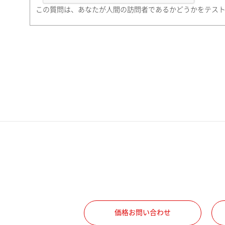
町名・番地（勤務先）
この質問は、あなたが人間の訪問者であるかどうかをテス
電話番号
携帯電話番号
ご勤務先
職種
価格お問い合わせ