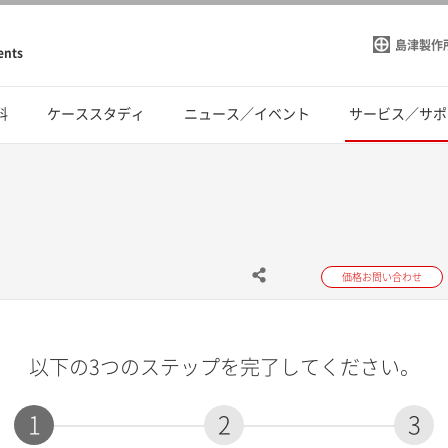
島津製作
ents
料
ケーススタディ
ニュース／イベント
サービス／サポ
価格お問い合わせ
以下の3つのステップを完了してください。
1
2
3