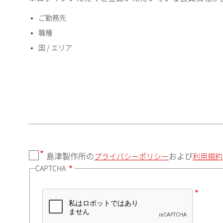
ご勤務先
国 / エリア
職種
国 / エリア
郵便番号（勤務先）
都道府県（勤務先）
島津製作所の
および
プライバシーポリシー
利用規約
CAPTCHA
市（勤務先）