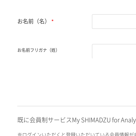
お名前（名）
お名前フリガナ（姓）
お名前フリガナ（名）
E-mailアドレス（半角
英数）
既に会員制サービスMy SHIMADZU for An
※ログインいただくと登録いただいている会員情報が