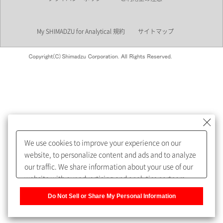
業界
My SHIMADZU for Analytical 規約
サイトマップ
会員制サービスMySHIMADZU
for Analyticalへの登録をおすす
めします。
We use cookies to improve your experience on our
My SHIMADZU for Analyticalへ登録いただくと、技術情報や
website, to personalize content and ads and to analyze
取扱説明書・Webinarなどの閲覧ができます。
our traffic. We share information about your use of our
website with our advertising and analytics partners,
また、個人情報を再入力することなくお問合せができるよ
who may combine it with other information that you
うになります。
Do Not Sell or Share My Personal Information
have provided to them or that they have collected from
your use of their services. You have the right to opt-out
登録された個人情報は、当社のプライバシーポリシーに記