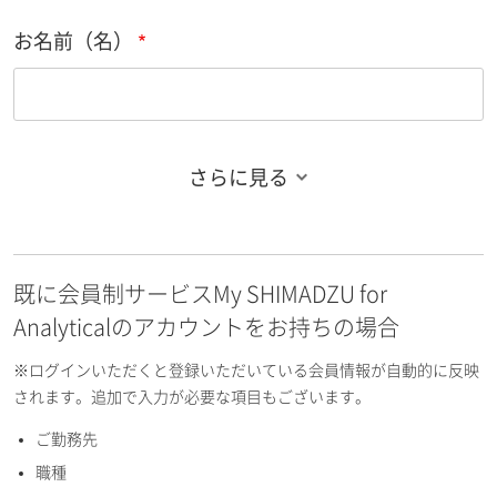
お名前（名）
さらに見る
お名前フリガナ（姓）
既に会員制サービスMy SHIMADZU for
お名前フリガナ（名）
Analyticalのアカウントをお持ちの場合
※ログインいただくと登録いただいている会員情報が自動的に反映
されます。追加で入力が必要な項目もございます。
ご勤務先
E-mailアドレス（半角英数）
職種