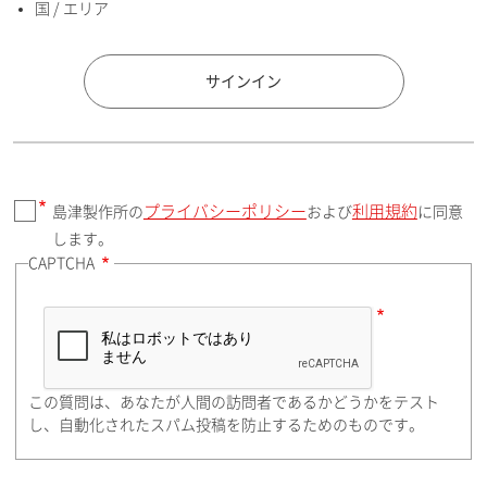
国 / エリア
国 / エリア
サインイン
プライバシーポリシー
利用規約
島津製作所の
および
に同意
郵便番号（勤務先）
します。
CAPTCHA
住所検索
この質問は、あなたが人間の訪問者であるかどうかをテスト
都道府県（勤務先）
し、自動化されたスパム投稿を防止するためのものです。