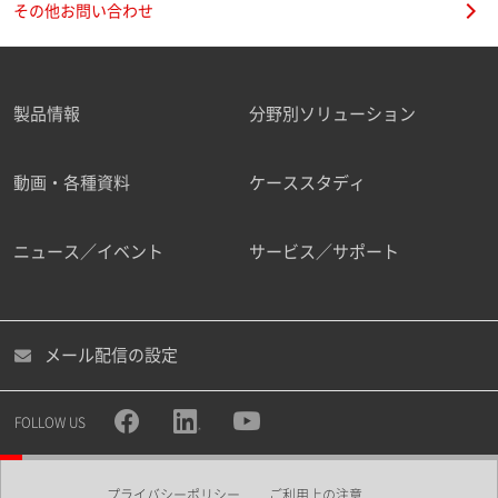
その他お問い合わせ
製品情報
分野別ソリューション
ご勤務先
動画・各種資料
ケーススタディ
ニュース／イベント
サービス／サポート
職種
メール配信の設定
所属部署
FOLLOW US
プライバシーポリシー
ご利用上の注意