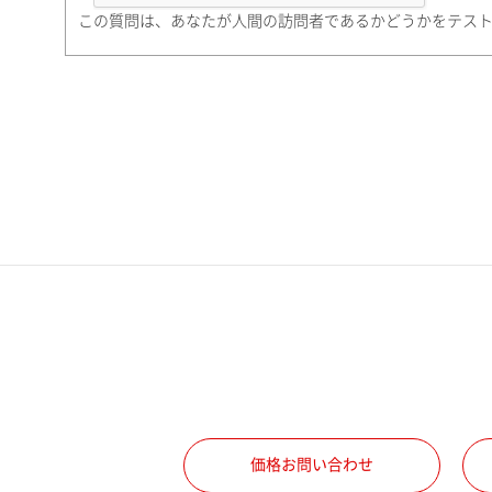
町名・番地（勤務先）
この質問は、あなたが人間の訪問者であるかどうかをテス
電話番号
携帯電話番号
ご勤務先
職種
価格お問い合わせ