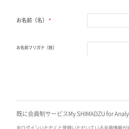
お名前（名）
お名前フリガナ（姓）
お名前フリガナ（名）
E-mailアドレス（半角
英数）
既に会員制サービスMy SHIMADZU for An
※ログインいただくと登録いただいている会員情報が