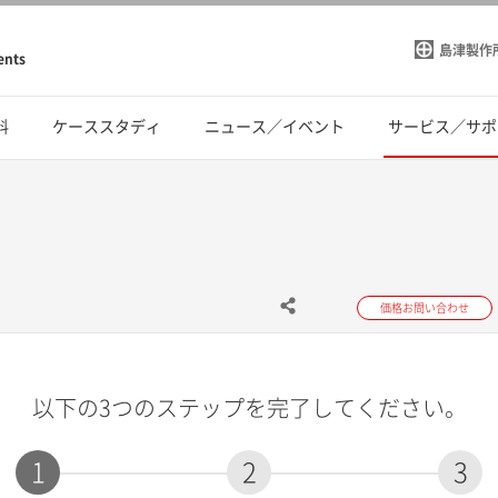
島津製作
ents
料
ケーススタディ
ニュース／イベント
サービス／サポ
価格お問い合わせ
以下の3つのステップを完了してください。
1
2
3