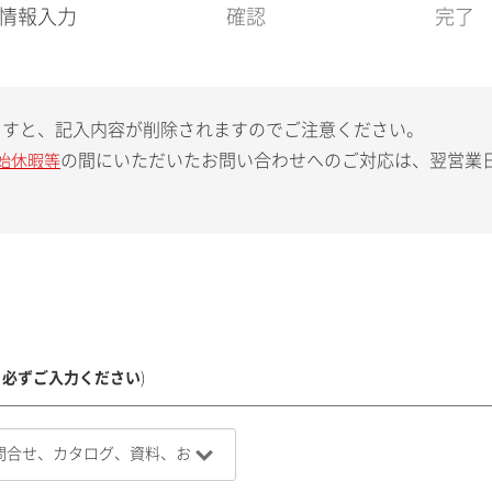
現
情報入力
確認
完了
在
:
ますと、記入内容が削除されますのでご注意ください。
の間にいただいたお問い合わせへのご対応は、翌営業
始休暇等
、必ずご入力ください
)