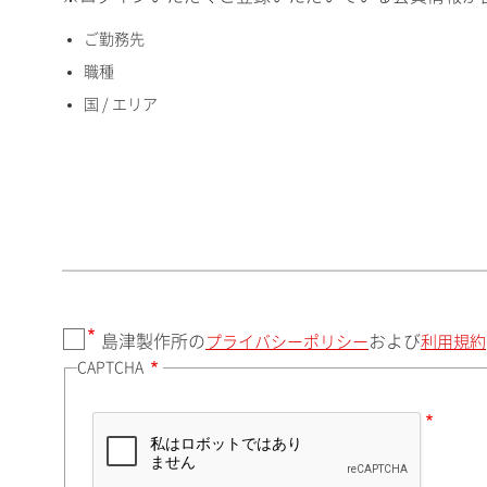
ご勤務先
国 / エリア
職種
国 / エリア
郵便番号（勤務先）
都道府県（勤務先）
島津製作所の
および
プライバシーポリシー
利用規約
CAPTCHA
市（勤務先）