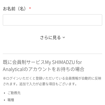
お名前（名）
さらに見る
お名前フリガナ（姓）
既に会員制サービスMy SHIMADZU for
お名前フリガナ（名）
Analyticalのアカウントをお持ちの場合
※ログインいただくと登録いただいている会員情報が自動的に反映
されます。追加で入力が必要な項目もございます。
ご勤務先
E-mailアドレス（半角英数）
職種