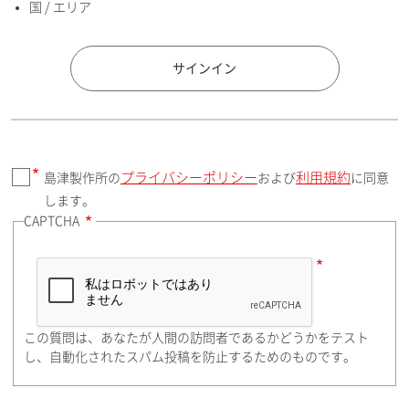
国 / エリア
国 / エリア
サインイン
プライバシーポリシー
利用規約
島津製作所の
および
に同意
郵便番号（勤務先）
します。
CAPTCHA
住所検索
この質問は、あなたが人間の訪問者であるかどうかをテスト
都道府県（勤務先）
し、自動化されたスパム投稿を防止するためのものです。