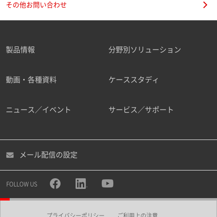
その他お問い合わせ
製品情報
分野別ソリューション
ご勤務先
動画・各種資料
ケーススタディ
ニュース／イベント
サービス／サポート
職種
メール配信の設定
所属部署
FOLLOW US
プライバシーポリシー
ご利用上の注意