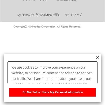
業界
My SHIMADZU for Analytical 規約
サイトマップ
会員制サービスMySHIMADZU
for Analyticalへの登録をおすす
めします。
We use cookies to improve your experience on our
My SHIMADZU for Analyticalへ登録いただくと、技術情報や
website, to personalize content and ads and to analyze
取扱説明書・Webinarなどの閲覧ができます。
our traffic. We share information about your use of our
website with our advertising and analytics partners,
また、個人情報を再入力することなくお問合せができるよ
who may combine it with other information that you
うになります。
Do Not Sell or Share My Personal Information
have provided to them or that they have collected from
your use of their services. You have the right to opt-out
登録された個人情報は、当社のプライバシーポリシーに記