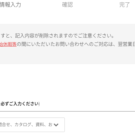
現
情報入力
確認
完了
在
:
ますと、記入内容が削除されますのでご注意ください。
の間にいただいたお問い合わせへのご対応は、翌営業
始休暇等
、必ずご入力ください
)