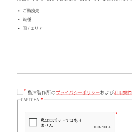
ご勤務先
国 / エリア
職種
国 / エリア
郵便番号（勤務先）
都道府県（勤務先）
島津製作所の
および
プライバシーポリシー
利用規約
CAPTCHA
市（勤務先）