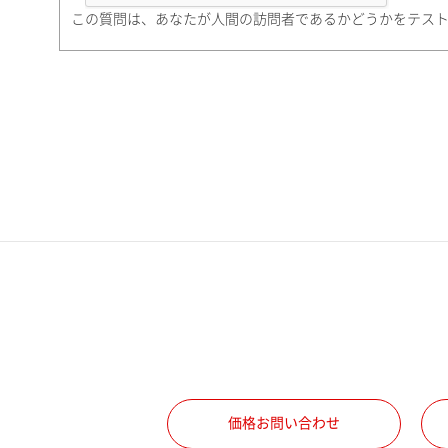
町名・番地（勤務先）
この質問は、あなたが人間の訪問者であるかどうかをテス
電話番号
携帯電話番号
ご勤務先
職種
価格お問い合わせ