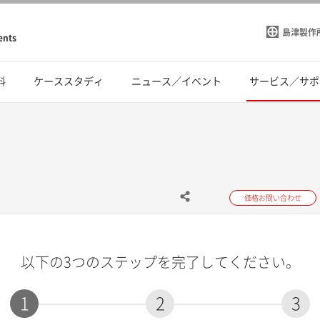
島津製作
ents
料
ケーススタディ
ニュース／イベント
サービス／サポ
価格お問い合わせ
以下の3つのステップを完了してください。
1
2
3