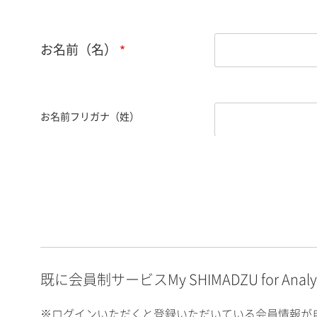
お名前（名）
お名前フリガナ（姓）
お名前フリガナ（名）
E-mailアドレス（半角
英数）
既に会員制サービスMy SHIMADZU for An
※ログインいただくと登録いただいている会員情報が