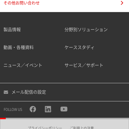
その他お問い合わせ
製品情報
分野別ソリューション
ご勤務先
動画・各種資料
ケーススタディ
ニュース／イベント
サービス／サポート
職種
メール配信の設定
所属部署
FOLLOW US
プライバシーポリシー
ご利用上の注意