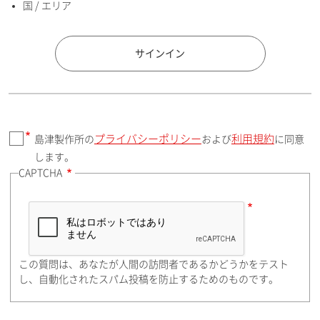
国 / エリア
国 / エリア
サインイン
プライバシーポリシー
利用規約
島津製作所の
および
に同意
郵便番号（勤務先）
します。
CAPTCHA
住所検索
この質問は、あなたが人間の訪問者であるかどうかをテスト
都道府県（勤務先）
し、自動化されたスパム投稿を防止するためのものです。