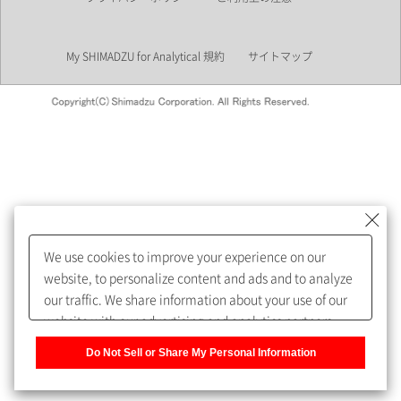
業界
My SHIMADZU for Analytical 規約
サイトマップ
会員制サービスMySHIMADZU
for Analyticalへの登録をおすす
めします。
We use cookies to improve your experience on our
My SHIMADZU for Analyticalへ登録いただくと、技術情報や
website, to personalize content and ads and to analyze
取扱説明書・Webinarなどの閲覧ができます。
our traffic. We share information about your use of our
website with our advertising and analytics partners,
また、個人情報を再入力することなくお問合せができるよ
who may combine it with other information that you
うになります。
Do Not Sell or Share My Personal Information
have provided to them or that they have collected from
your use of their services. You have the right to opt-out
登録された個人情報は、当社のプライバシーポリシーに記