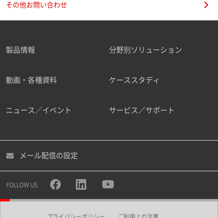
その他お問い合わせ
製品情報
分野別ソリューション
ご勤務先
動画・各種資料
ケーススタディ
ニュース／イベント
サービス／サポート
職種
メール配信の設定
所属部署
FOLLOW US
プライバシーポリシー
ご利用上の注意