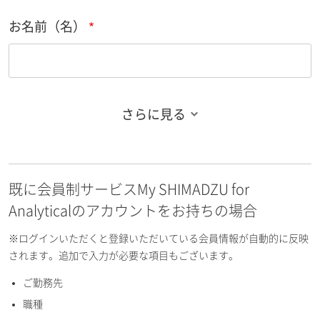
お名前（名）
さらに見る
お名前フリガナ（姓）
既に会員制サービスMy SHIMADZU for
お名前フリガナ（名）
Analyticalのアカウントをお持ちの場合
※ログインいただくと登録いただいている会員情報が自動的に反映
されます。追加で入力が必要な項目もございます。
ご勤務先
E-mailアドレス（半角英数）
職種