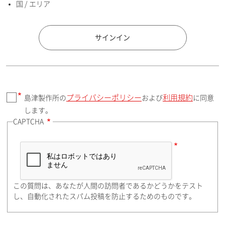
国 / エリア
国 / エリア
サインイン
プライバシーポリシー
利用規約
島津製作所の
および
に同意
郵便番号（勤務先）
します。
CAPTCHA
住所検索
この質問は、あなたが人間の訪問者であるかどうかをテスト
都道府県（勤務先）
し、自動化されたスパム投稿を防止するためのものです。