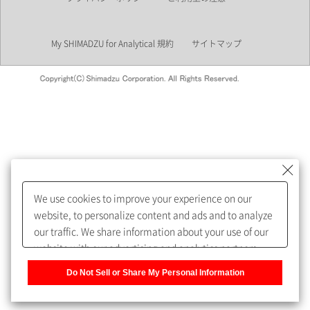
業界
My SHIMADZU for Analytical 規約
サイトマップ
会員制サービスMySHIMADZU
for Analyticalへの登録をおすす
めします。
We use cookies to improve your experience on our
My SHIMADZU for Analyticalへ登録いただくと、技術情報や
website, to personalize content and ads and to analyze
取扱説明書・Webinarなどの閲覧ができます。
our traffic. We share information about your use of our
website with our advertising and analytics partners,
また、個人情報を再入力することなくお問合せができるよ
who may combine it with other information that you
うになります。
Do Not Sell or Share My Personal Information
have provided to them or that they have collected from
your use of their services. You have the right to opt-out
登録された個人情報は、当社のプライバシーポリシーに記