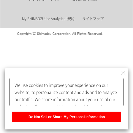
業界
My SHIMADZU for Analytical 規約
サイトマップ
会員制サービスMySHIMADZU
for Analyticalへの登録をおすす
めします。
We use cookies to improve your experience on our
My SHIMADZU for Analyticalへ登録いただくと、技術情報や
website, to personalize content and ads and to analyze
取扱説明書・Webinarなどの閲覧ができます。
our traffic. We share information about your use of our
website with our advertising and analytics partners,
また、個人情報を再入力することなくお問合せができるよ
who may combine it with other information that you
うになります。
Do Not Sell or Share My Personal Information
have provided to them or that they have collected from
your use of their services. You have the right to opt-out
登録された個人情報は、当社のプライバシーポリシーに記