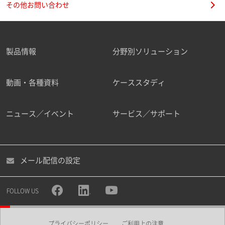
その他お問い合わせ
製品情報
分野別ソリューション
ご勤務先
動画・各種資料
ケーススタディ
ニュース／イベント
サービス／サポート
職種
メール配信の設定
所属部署
FOLLOW US
プライバシーポリシー
ご利用上の注意