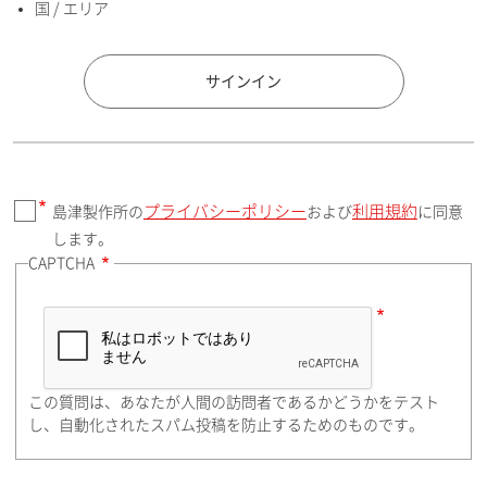
国 / エリア
国 / エリア
サインイン
プライバシーポリシー
利用規約
島津製作所の
および
に同意
郵便番号（勤務先）
します。
CAPTCHA
住所検索
この質問は、あなたが人間の訪問者であるかどうかをテスト
都道府県（勤務先）
し、自動化されたスパム投稿を防止するためのものです。