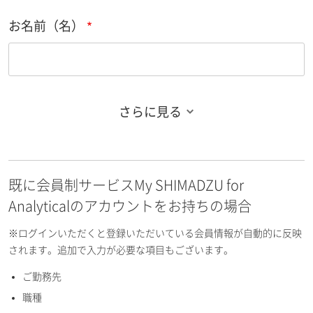
お名前（名）
さらに見る
お名前フリガナ（姓）
既に会員制サービスMy SHIMADZU for
お名前フリガナ（名）
Analyticalのアカウントをお持ちの場合
※ログインいただくと登録いただいている会員情報が自動的に反映
されます。追加で入力が必要な項目もございます。
ご勤務先
E-mailアドレス（半角英数）
職種