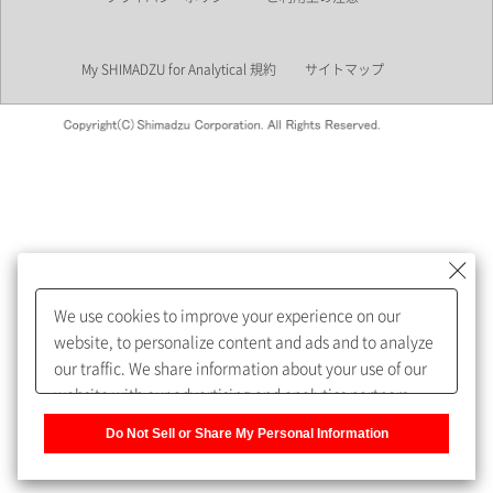
業界
My SHIMADZU for Analytical 規約
サイトマップ
会員制サービスMySHIMADZU
for Analyticalへの登録をおすす
めします。
We use cookies to improve your experience on our
My SHIMADZU for Analyticalへ登録いただくと、技術情報や
website, to personalize content and ads and to analyze
取扱説明書・Webinarなどの閲覧ができます。
our traffic. We share information about your use of our
website with our advertising and analytics partners,
また、個人情報を再入力することなくお問合せができるよ
who may combine it with other information that you
うになります。
Do Not Sell or Share My Personal Information
have provided to them or that they have collected from
your use of their services. You have the right to opt-out
登録された個人情報は、当社のプライバシーポリシーに記