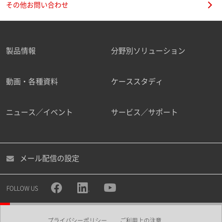
その他お問い合わせ
製品情報
分野別ソリューション
ご勤務先
動画・各種資料
ケーススタディ
ニュース／イベント
サービス／サポート
職種
メール配信の設定
所属部署
FOLLOW US
プライバシーポリシー
ご利用上の注意