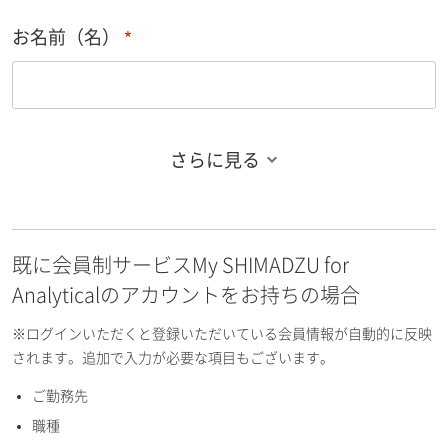
お名前（名）
さらに見る
お名前フリガナ（姓）
既に会員制サービスMy SHIMADZU for
お名前フリガナ（名）
Analyticalのアカウントをお持ちの場合
※ログインいただくと登録いただいている会員情報が自動的に反映
されます。追加で入力が必要な項目もございます。
ご勤務先
E-mailアドレス（半角英数）
職種