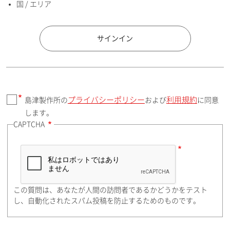
国 / エリア
国 / エリア
サインイン
プライバシーポリシー
利用規約
島津製作所の
および
に同意
郵便番号（勤務先）
します。
CAPTCHA
住所検索
この質問は、あなたが人間の訪問者であるかどうかをテスト
都道府県（勤務先）
し、自動化されたスパム投稿を防止するためのものです。